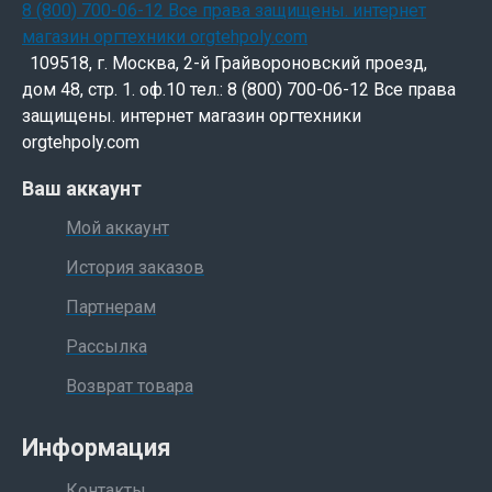
данной серии применяется мотор с увеличенным
ресурсом.
109518, г. Москва, 2-й Грайвороновский проезд,
К достоинствам всех этих машин можно отнести
дом 48, стр. 1. оф.10 тел.: 8 (800) 700-06-12 Все права
надёжный цепной привод со стальными
защищены. интернет магазин оргтехники
шестернями, системы полного автоматического
orgtehpoly.com
контроля, включающими в себя защиту от
Ваш аккаунт
перегрева, переполнения и открытой дверцы, а
так же функцию электронного старт-стопа от
Мой аккаунт
оптического датчика и функцию аварийного
История заказов
останова при застревании бумаги. Имеется
специальная полочка для компьютерных
Партнерам
распечаток. Основное назначение этих машин -
Рассылка
утилизация больших объёмов бумаг.
Возврат товара
Информация
Контакты