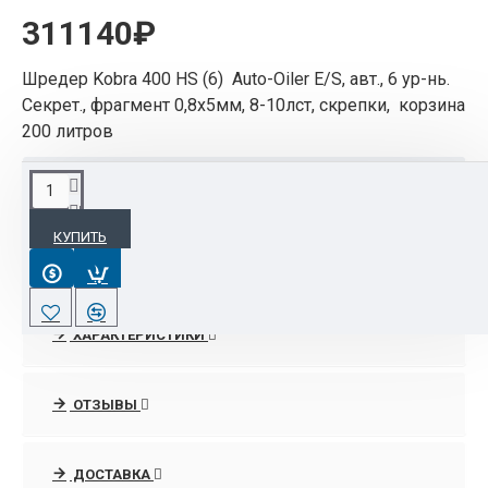
311140₽
Шредер Kobra 400 HS (6) Auto-Oiler E/S, авт., 6 ур-нь.
Секрет., фрагмент 0,8х5мм, 8-10лст, скрепки, корзина
200 литров
ОПИСАНИЕ
КУПИТЬ
Kobra 400 (6) HS
уничтожитель бумаг с
высокой максимальным уровнем
секретности. На практике это означает
шреддер соответствует
ХАРАКТЕРИСТИКИ
международной системе стандартов и подпадает
под еще более ужесточающую систему,
принятую в Соединенных Штатах Америки,
ОТЗЫВЫ
условно обозначенную как шестой уровень
секретности. За счёт применения специальной
ДОСТАВКА
системы ножей лист формата А4 измельчается на