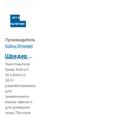
качествах,
надежности и
длительной
НЕТ В
безотказной
НАЛИЧИИ
эксплуатации.
Производитель:
Kobra (Италия)
Шредер Kobra S50/4
Уничтожители
бумаг Kobra S-
30 и Kobra S-
50/4 -
разрабатывались
для
применения в
малых офисах и
для домашних
нужд. Прочные