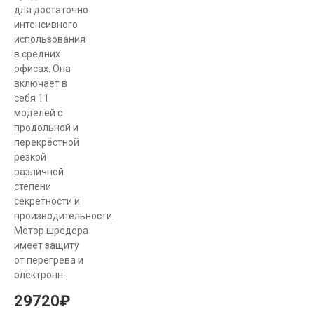
для достаточно
Функциональные
интенсивного
особенности
использования
в средних
уничтожителей
офисах. Она
документов
включает в
себя 11
Kobra
моделей с
продольной и
Уничтожители
перекрёстной
резкой
бумаг серии
различной
Kobra
степени
представлены
секретности и
моделями с
производительности.
разным
Мотор шредера
типом резки.
имеет защиту
Разрабатывались
от перегрева и
электронн..
они для
использования
29720₽
как в