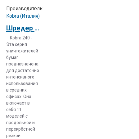
не требует
Производитель:
использования
Kobra (Италия)
дополнительных
Шредер Kobra 240 SS4 E/S
мусорных
пакетов.
Kobra 240 -
Через
Эта серия
прозрачное
уничтожителей
прямоугольное
бумаг
предназначена
окошко на
для достаточно
корпусе
интенсивного
отлично
использования
видно
в средних
уровень ее
офисах. Она
заполнения. К
включает в
тому же
себя 11
моделей с
данная
продольной и
линейка
перекрёстной
обладает
резкой