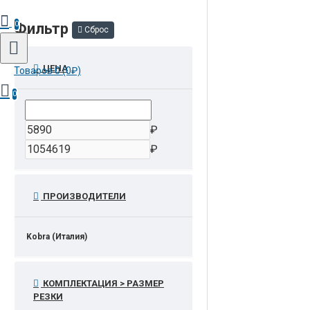
0
Фильтр
Сброс
ЦЕНА
Товаров 0 (0₽)
0
₽
₽
ПРОИЗВОДИТЕЛИ
Kobra (Италия)
КОМПЛЕКТАЦИЯ > РАЗМЕР
РЕЗКИ