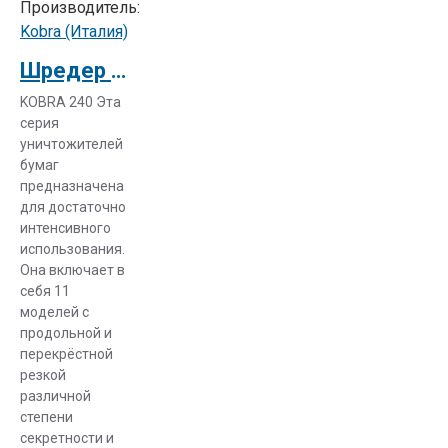
Производитель:
отличаются
Kobra (Италия)
друг от друга
Шредер Kobra 240 C4 Turbo E/S
объемом
корзины,
KOBRA 240 Эта
уровнем
серия
секретности,
уничтожителей
числом
бумаг
предназначена
уничтожаемых
для достаточно
одновременно
интенсивного
документов.
использования.
Некоторые
Она включает в
модели
себя 11
справляются
моделей с
не только с
продольной и
перекрёстной
офисными
резкой
документами,
различной
но и с
степени
пластиковыми
секретности и