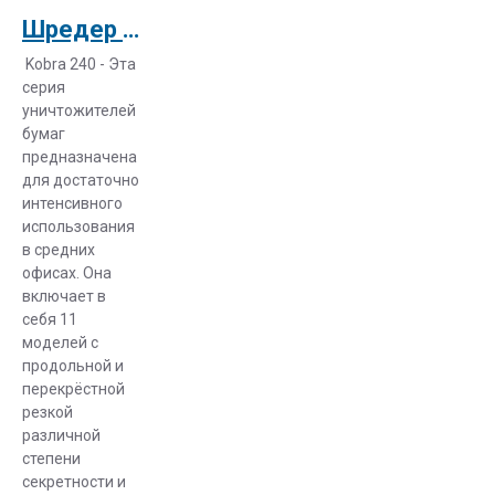
любой
Шредер Kobra 240 SS5 E/S
задачей и
рассчитанные
Kobra 240 - Эта
на
серия
уничтожителей
беспрерывную
бумаг
нагрузку.
предназначена
для достаточно
Для средних
интенсивного
или
использования
небольших
в средних
офисов
офисах. Она
прекрасным
включает в
выбором
себя 11
станут модели
моделей с
продольной и
«+1 SS4», «S-
перекрёстной
50/4», «+1
резкой
SS6» и др.,
различной
которые без
степени
труда
секретности и