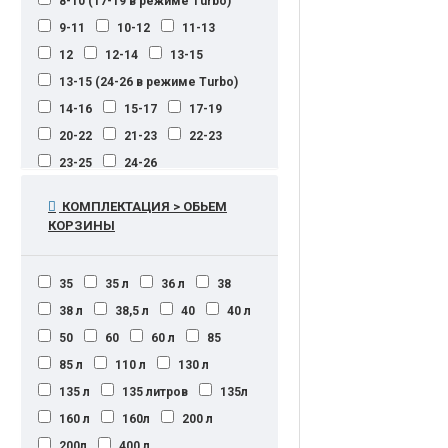
8-10 (17-19 в режиме Turbo)
9-11
10-12
11-13
12
12-14
13-15
13-15 (24-26 в режиме Turbo)
14-16
15-17
17-19
20-22
21-23
22-23
23-25
24-26
24-26 (28-30 в режиме Turbo)
КОМПЛЕКТАЦИЯ > ОБЬЕМ
25-27
26-28
27-29
КОРЗИНЫ
27-29 (50-52 в режиме Turbo)
28-30
29-31
30-32
35
35 л
36 л
38
31-33
32-34
37-39
38 л
38,5 л
40
40 л
42-46
44-48
45-47
50
60
60 л
85
60-62
500
85 л
110 л
130 л
135 л
135 литров
135л
160 л
160л
200 л
200л
400 л