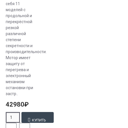
и косвенно
себя 11
влияет на
моделей с
продольной и
защиту
перекрёстной
экологии.
резкой
различной
Самым
степени
мощным из
секретности и
шредеров в
производительности.
линейке Kobra
Мотор имеет
является
защиту от
уничтожитель
перегрева и
документов
электронный
механизм
Cyclon.
остановки при
Одновременно
застр..
он в
состоянии
42980₽
измельчать
до 500
КУПИТЬ
листов, с