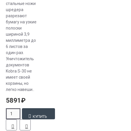
стальные ножи
шредера
разрезают
бумагу на узкие
полоски
шириной 3,9
миллиметра до
6 листов за
один раз.
Уничтожитель
документов
Kobra S-30 не
имеет своей
корзины, но
легко навеши..
5891₽
КУПИТЬ