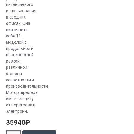
интенсивного
обеспечения
использования
конфиденциальности,
в средних
уничтожители
офисах. Она
документов
включает в
Kobra помогут
себя 11
привести
моделей с
офис в
продольной и
перекрёстной
порядок,
резкой
сэкономят
различной
ваше время и
степени
денежные
секретности и
затраты.
производительности.
Мотор шредера
Лучшие
имеет защиту
от перегрева и
модели
электронн..
уничтожителей
35940₽
документов