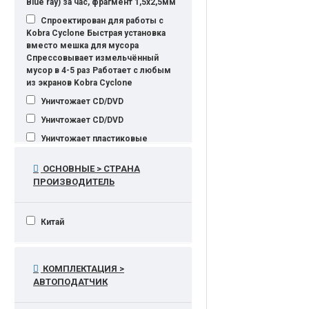
Blue ray) за час, фрагмент 1,5х2,5мм
Спроектирован для работы с
Kobra Cyclone Быстрая установка
вместо мешка для мусора
Спрессовывает измельчённый
мусор в 4-5 раз Работает с любым
из экранов Kobra Cyclone
Уничтожает CD/DVD
Уничтожает CD/DVD
Уничтожает пластиковые
CD/DVD
ОСНОВНЫЕ > СТРАНА
Уничтожает пластиковые карты,
ПРОИЗВОДИТЕЛЬ
CD/DVD
Уничтожает пластиковые карты,
CD/DVD, дискеты
Китай
Уничтожает пластиковые карты,
CD/DVD, дискеты, степлерные
скрепки
КОМПЛЕКТАЦИЯ >
Уничтожает пластиковые карты,
АВТОПОДАТЧИК
CD/DVD, степлерные скрепки
Уничтожает скрепки, кред карты,