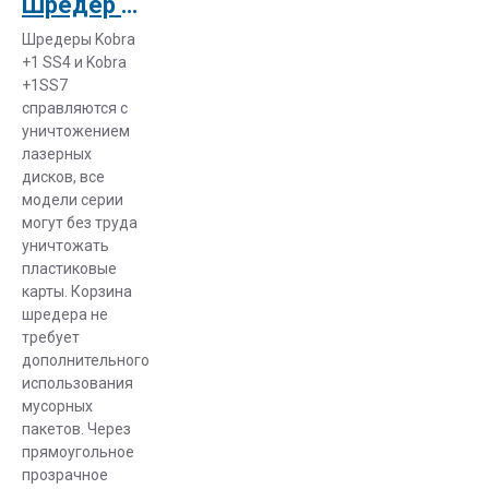
Шредер Kobra +1 SS4
Шредеры Kobra
+1 SS4 и Kobra
+1SS7
справляются с
уничтожением
лазерных
дисков, все
модели серии
могут без труда
уничтожать
пластиковые
карты. Корзина
шредера не
требует
дополнительного
использования
мусорных
пакетов. Через
прямоугольное
прозрачное