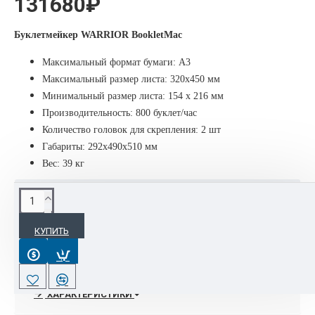
131680₽
Буклетмейкер WARRIOR BookletMac
Максимальный формат бумаги: A3
Максимальный размер листа
: 320x450 мм
Минимальный размер листа
: 154 x 216 мм
Производительность:
800 буклет/час
Количество головок для скрепления:
2 шт
Габариты: 292х490х510 мм
Вес: 39 кг
ОПИСАНИЕ
КУПИТЬ
Буклетмейкер
Boocletmac
— совокупность таких
характеристик как функциональность, надежность, удобство
в работе, современный дизайн делают этот брошюровщик
самой востребованной моделью на рынке.
ХАРАКТЕРИСТИКИ