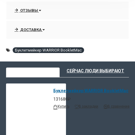
Усиленные степлирующие головки, выполненные
ОТЗЫВЫ
из закаленной стали позволяют справиться даже с плотными
сортами бумаги, такими как глянцевая и мелованная.
ДОСТАВКА
Предусмотрена функция отключения степлирования.
Удобный сенсорный пульт управления позволяет быстро
Буклетмейкер WARRIOR BookletMac
и легко настраивать машину, контролируя режим работы.
ВЫ НЕДАВНО СМОТРЕЛИ
СЕЙЧАС ЛЮДИ ВЫБИРАЮТ
Буклетмейкер WARRIOR BookletMac
131680₽
Купить
В закладки
В сравнение