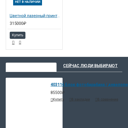
НЕТ В НАЛИЧИИ
Цветной лазерный принтер Ricoh Aficio SP C831DN (407796 , 407054)
315000₽
Купить
ВЫ НЕДАВНО СМОТРЕЛИ
СЕЙЧАС ЛЮДИ ВЫБИРАЮТ
403116 Блок фотобарабана / девелопер
85500₽
Купить
В закладки
В сравнение