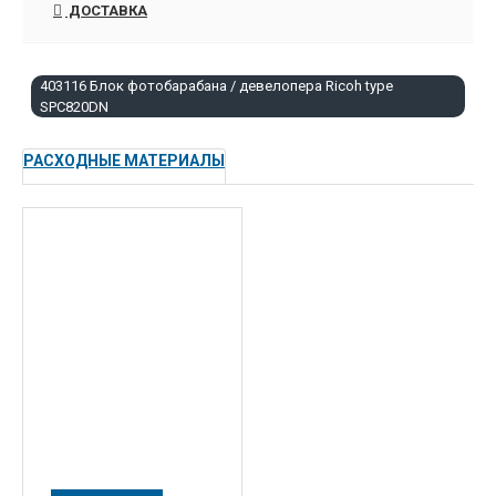
ДОСТАВКА
т.д.
403116 Блок фотобарабана / девелопера Ricoh type
SPC820DN
РАСХОДНЫЕ МАТЕРИАЛЫ