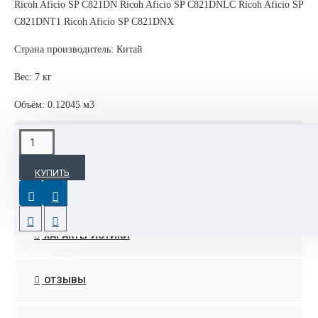
Ricoh Aficio SP C821DN Ricoh Aficio SP C821DNLC Ricoh Aficio SP
C821DNT1 Ricoh Aficio SP C821DNX
Страна производитель: Китай
Вес: 7 кг
Объём: 0.12045 м3
ОПИСАНИЕ
КУПИТЬ
Приобретая в интернет-магазине "ОРГТЕХПОЛИ"
оригинальные расходные материалы RICOH для своего парка
техники, вы продлеваете срок службы КМА и не потеряете в
качестве печати документов или изображений.
ХАРАКТЕРИСТИКИ
Всегда предупреждаем своих клиентов ,что при
использовании неоригинальных расходных материалов есть
ОТЗЫВЫ
риск загубить печатающее оборудования ,что приведёт к
замене печки, ремня переноса изображения ,фотобарабанов и