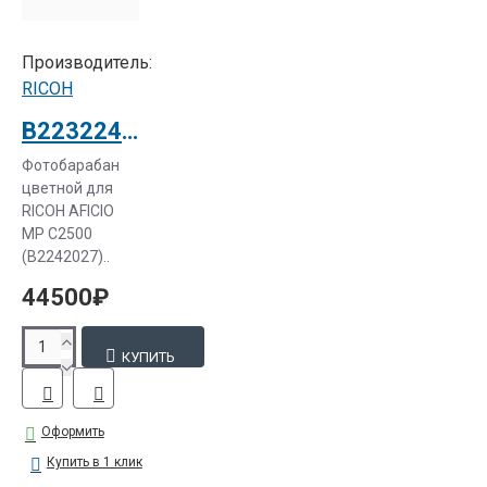
Производитель:
RICOH
B2232245 Фотобарабан цветной для RICOH AFICIO MP C2500 (B2242027)
Фотобарабан
цветной для
RICOH AFICIO
MP C2500
(B2242027)..
44500₽
КУПИТЬ
Оформить
Купить в 1 клик