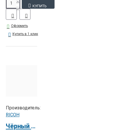
КУПИТЬ
Оформить
Купить в 1 клик
Производитель:
RICOH
Чёрный барабан тип 90 A4 для Priport HQ7000 / HQ9000 / DD6650P (205869)