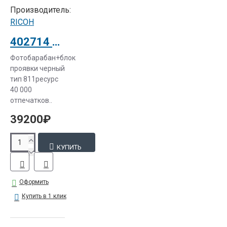
Производитель:
RICOH
402714 Фотобарабан + блок проявки черный тип 811 для Ricoh AficioSP C811DN
Фотобарабан+блок
проявки черный
тип 811ресурс
40 000
отпечатков..
39200₽
КУПИТЬ
Оформить
Купить в 1 клик