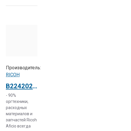
Производитель:
RICOH
B2242027 Блок фотобарабана цветной для Aficio MP C2500 (old B2232027)
- 90%
оргтехники,
расходных
материалов и
запчастей Ricoh
Aficio всегда