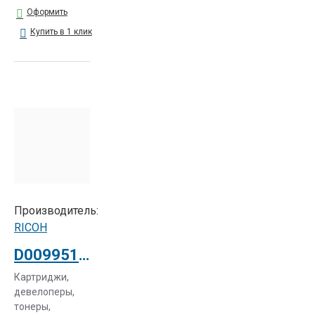
Оформить
Купить в 1 клик
Производитель:
RICOH
D0099510 Фотобарабан для Aficio MP4001/5001/ SP8200DN/SP8300DN
Картриджи,
девелоперы,
тонеры,