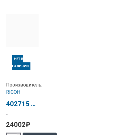
НЕТ В
НАЛИЧИИ
Производитель:
RICOH
402715 Фотобарабаны + блоки проявки цветные тип 811CN для Ricoh Aficio SP C811DN
..
24002₽