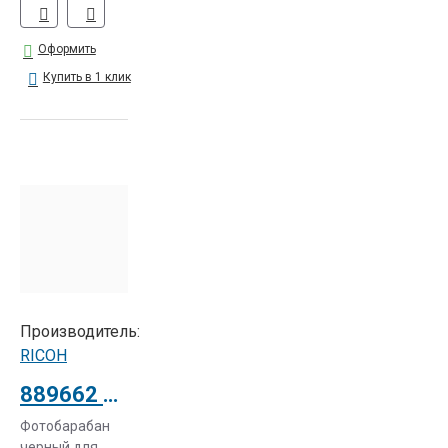
Оформить
Купить в 1 клик
Производитель:
RICOH
889662 Фотобарабан черный для RICOH Aficio 2500 (B0399510/B0399610)
Фотобарабан
черный для