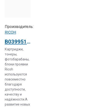
Производитель:
RICOH
B0399510 Фотобарабан OPC DRUM для Ricoh Aficio MP 2014D
Картриджи,
тонеры,
фотобарабаны,
блоки проявки
Ricoh
используются
повсеместно
благодаря
доступности,
качеству и
надёжности.А
развитие новых