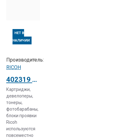
НЕТ В
НАЛИЧИИ
Производитель:
RICOH
402319 Фотопроводниковый блок тип 145 чёрный для Ricoh Aficio 420DN
Картриджи,
девелоперы,
тонеры,
фотобарабаны,
блоки проявки
Ricoh
используются
повсеместно