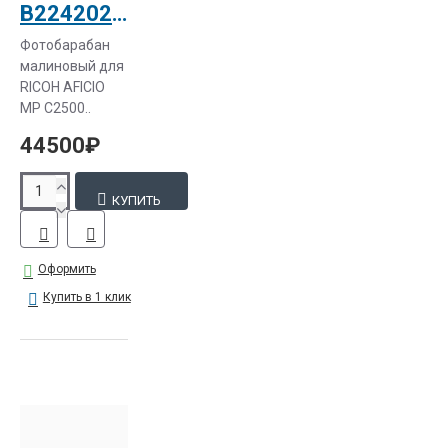
B2242027 Фотобарабан малиновый для RICOH AFICIO MP C2500 (B2232043)
Фотобарабан
малиновый для
RICOH AFICIO
MP C2500..
44500₽
КУПИТЬ
Оформить
Купить в 1 клик