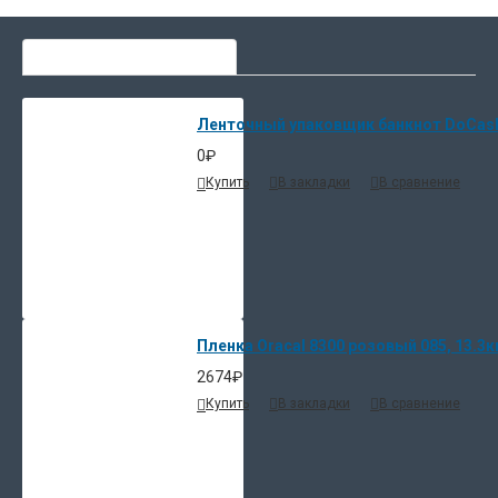
СЕЙЧАС ЛЮДИ ВЫБИРАЮТ
Ленточный упаковщик банкнот DoCash 
0₽
Купить
В закладки
В сравнение
Пленка Oracal 8300 розовый 085, 13.3к
2674₽
Купить
В закладки
В сравнение