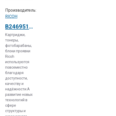
Производитель:
RICOH
B2469510 OPC Drum Фотобарабан Ricoh Aficio MP5500/ 6500/ 7500
Картриджи,
тонеры,
фотобарабаны,
блоки проявки
Ricoh
используются
повсеместно
благодаря
доступности,
качеству и
надёжности.А
развитие новых
технологий в
сфере
структуры и