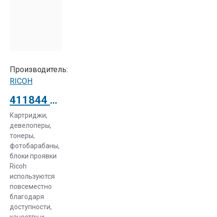
Производитель:
RICOH
411844 Фотопроводниковый блок PCU1515 для Ricoh Aficio 1515
Картриджи,
девелоперы,
тонеры,
фотобарабаны,
блоки проявки
Ricoh
используются
повсеместно
благодаря
доступности,
качеству и