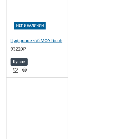
НЕТ В НАЛИЧИИ
Цифровое ч\б МФУ Ricoh Aficio MP 2550B, А3 с девелопером (414449)
93220₽
Купить