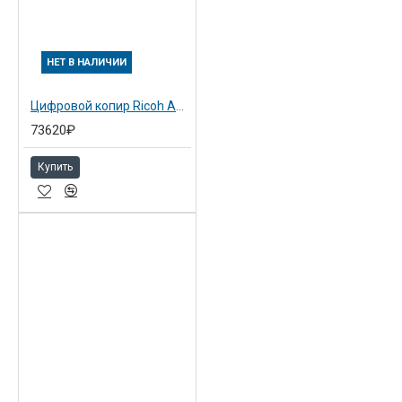
НЕТ В НАЛИЧИИ
Цифровой копир Ricoh Aficio MP2500 Черно-белый копир, А3 ( в стандартной комплектации позиционируется как копировальный аппарат)
73620₽
Купить