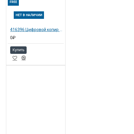
FREE
НЕТ В НАЛИЧИИ
416396 Цифровой копир Aficio MP 2852AD
0₽
Купить