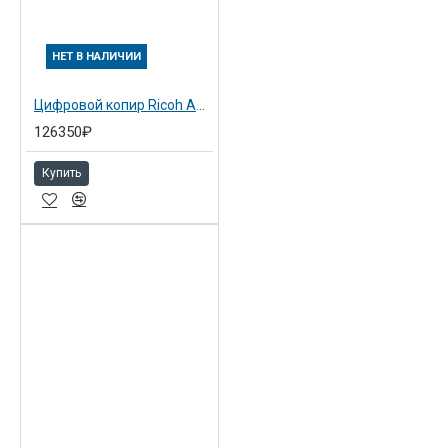
НЕТ В НАЛИЧИИ
Цифровой копир Ricoh Aficio MP2550BAD Черно-белый копир с девелопером, автоподатчиком и дуплексом ( в стандартной комплектации позиционируется как копировальный аппарат)
126350₽
Купить