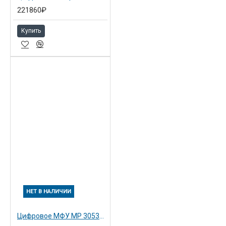
221860₽
Купить
НЕТ В НАЛИЧИИ
Цифровое МФУ MP 3053SP с ARD (Замена предыдущей модели MP 2852SP)