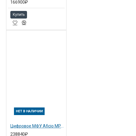
166900₽
Купить
НЕТ В НАЛИЧИИ
Цифровое МФУ Aficio MP 3353AD (Замена предыдущей модели MP 3352AD)
238840₽