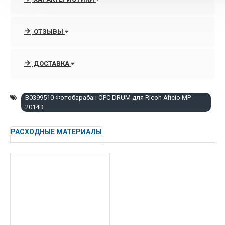
А развитие новых технологий в сфере структуры и
химического состава материалов повышает ресурc
расходников Ricoh.
ОТЗЫВЫ
90% оргтехники, расходных материалов и запчастей Ricoh
всегда есть в наличии на складе в Москве.
ДОСТАВКА
Срочная поставка раритетных позиций под заказ от 14-21
дней, при наличии в Европе.
B0399510 Фотобарабан OPC DRUM для Ricoh Aficio MP
2014D
Поставка совсем эксклюзивных позиций, или снятых с
производства с завода из Японии.
РАСХОДНЫЕ МАТЕРИАЛЫ
Низкие цены, доставка и описание товаров в интернет-
магазине расходных материалов и опций
http://www.orgtehpoly.com
Сравните цены и закажите прямо сейчас в интернет-
магазине ОргТехПоли