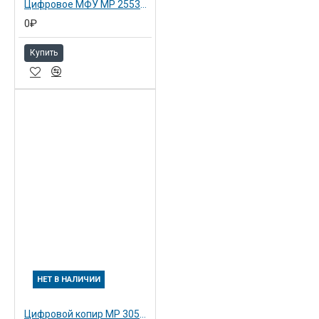
Цифровое МФУ MP 2553SP с ARDF (Замена предыдущей модели MP 2352SP)
0₽
Купить
НЕТ В НАЛИЧИИ
Цифровой копир MP 3053AD с ARDF (Замена предыдущей модели MP 2852AD)