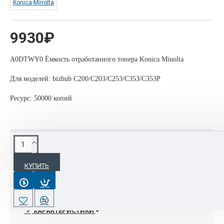
Konica-Minolta
9930₽
A0DTWY0 Ёмкость отработанного тонера Konica Minolta
Для моделей: bizhub C200/C203/C253/C353/C353P
Ресурс: 50000 копий
ОПИСАНИЕ
КУПИТЬ
- 90% оргтехники, расходных материалов и запчастей Konica
Minolta всегда есть в наличии на складе в Москве.
- Срочная поставка раритетных позиций под заказ от 14-21
ХАРАКТЕРИСТИКИ
дней, при наличии в Европе.