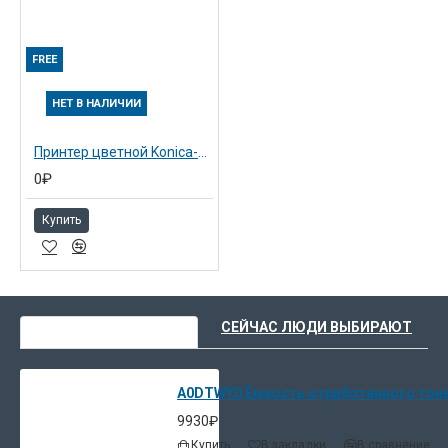
FREE
НЕТ В НАЛИЧИИ
Принтер цветной Konica-Minolta bizhub C353P (A02E023)
0₽
Купить
ВЫ НЕДАВНО СМОТРЕЛИ
СЕЙЧАС ЛЮДИ ВЫБИРАЮТ
A0DTWY0 Ёмкость отработанного тонер
9930₽
Купить
В закладки
В сравнение