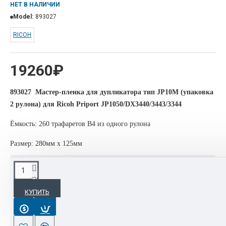
НЕТ В НАЛИЧИИ
Model:
893027
RICOH
19260₽
893027 Мастер-пленка для дупликатора тип JP10M (упаковка
2 рулона) для Ricoh Priport JP1050/DX3440/3443/3344
Ёмкость: 260 трафаретов B4 из одного рулона
Размер: 280мм x 125мм
ОПИСАНИЕ
КУПИТЬ
Интернет-магазин располагает полным спектром линейки
мфу, принтеров , широкоформатных машин торговой марки
Ricoh.