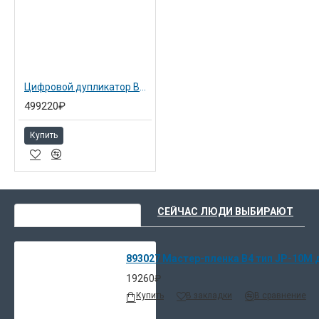
Цифровой дупликатор B4 Ricoh Priport DD 3344 (243282)
499220₽
Купить
ВЫ НЕДАВНО СМОТРЕЛИ
СЕЙЧАС ЛЮДИ ВЫБИРАЮТ
893027 Мастер-пленка B4 тип JP-10M дл
19260₽
Купить
В закладки
В сравнение