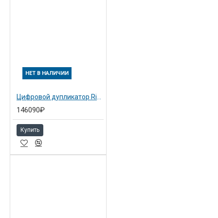
НЕТ В НАЛИЧИИ
Цифровой дупликатор Ricoh Priport DX3443+ (снят с пр-ва)
146090₽
Купить