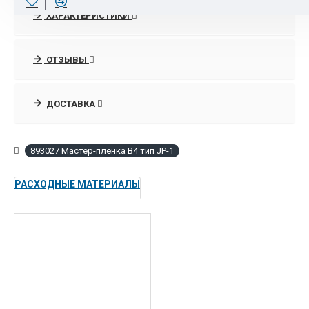
ХАРАКТЕРИСТИКИ
В любое удобное рабочее время всегда можно получить
грамотную консультации специалистов отдела продаж по
выбору нужного аппарата, которые подкреплены
ОТЗЫВЫ
высококачественными услугами по запуску, подключением в
сеть и постгарантийному сопровождению оргтехники Ricoh
ДОСТАВКА
благодаря сертифицированным инженерам.
893027 Мастер-пленка B4 тип JP-1
РАСХОДНЫЕ МАТЕРИАЛЫ