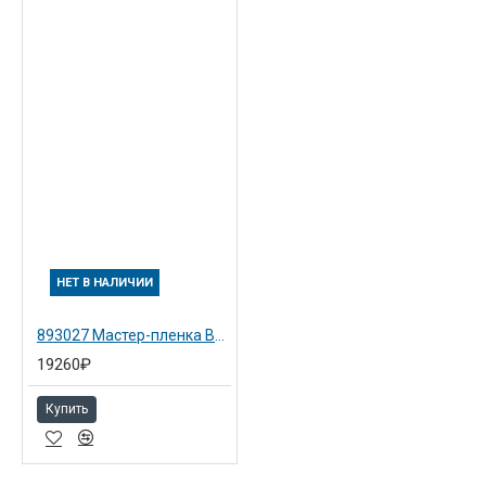
НЕТ В НАЛИЧИИ
893027 Мастер-пленка B4 тип JP-10M для Ricoh Priport JP1050/DX3440/3443/3344 (2 рул)
19260₽
Купить