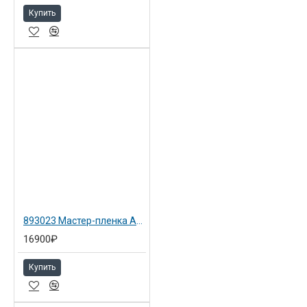
Купить
893023 Мастер-пленка A4 тип JP-10S (2 шт./уп) для Ricoh Priport JP1010/DX3240/3243
16900₽
Купить