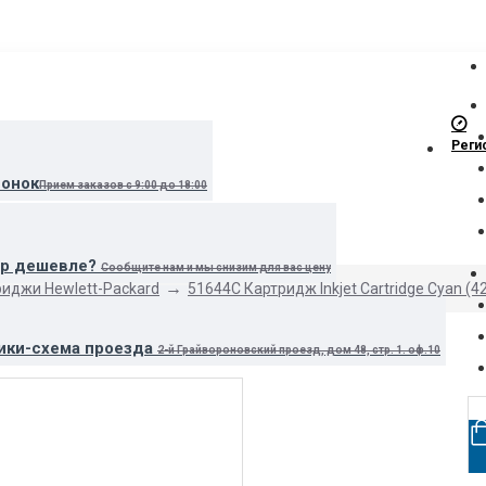
Реги
вонок
Прием заказов с 9:00 до 18:00
ар дешевле?
Сообщите нам и мы снизим для вас цену
иджи Hewlett-Packard
51644C Картридж Inkjet Cartridge Cyan (4
ики-схема проезда
2-й Грайвороновский проезд, дом 48, стр. 1. оф.10