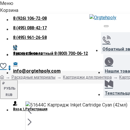
Меню
Корзина
8 (926) 106-72-08
8 (495) 088-42-17
8 (495) 961-26-58
Обратный з
Звонок бесплатный
8 (800) 700-06-12
8 (800) 700-06-12
0
info@orgtehpoly.com
Нашли тов
Расходные материалы
Картриджи для принтера
Картр
₽
РУБЛЬ
Текстильщ
RUB
Вход \ Регистрация