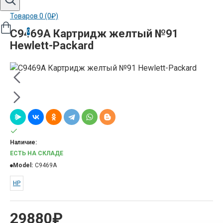
Товаров 0 (0₽)
C9469A Картридж желтый №91
0
Hewlett-Packard
Наличие:
ЕСТЬ НА СКЛАДЕ
Model:
C9469A
HP
29880₽