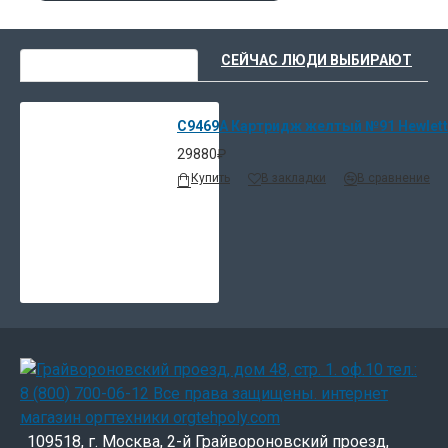
ВЫ НЕДАВНО СМОТРЕЛИ
СЕЙЧАС ЛЮДИ ВЫБИРАЮТ
C9469A Картридж желтый №91 Hewlett
29880₽
Купить
В закладки
В сравнение
109518, г. Москва, 2-й Грайвороновский проезд,