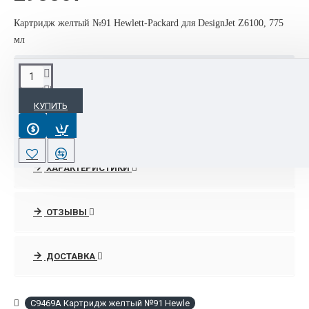
Картридж желтый №91 Hewlett-Packard для DesignJet Z6100, 775
мл
ОПИСАНИЕ
КУПИТЬ
Наш магазин - оптовая и розничная продажа лазерных и
струйных принтеров, МФУ, опций, расходных материалов,
ремкомплектов и запчастей НР.
ХАРАКТЕРИСТИКИ
В нашем интернет-магазине можно купить МФУ НР по
оптимальной низкой цене , а также сравнить цены на
оригинальны и совместимые тонер-картриджи,
ОТЗЫВЫ
соответственно сделать правильный выбор по цене и
качеству расходных материалов!!
ДОСТАВКА
C9469A Картридж желтый №91 Hewle