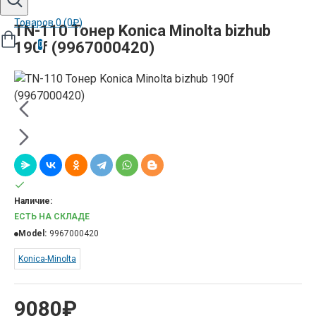
Товаров 0 (0₽)
TN-110 Тонер Konica Minolta bizhub
190f (9967000420)
0
Наличие:
ЕСТЬ НА СКЛАДЕ
Model:
9967000420
Konica-Minolta
9080₽