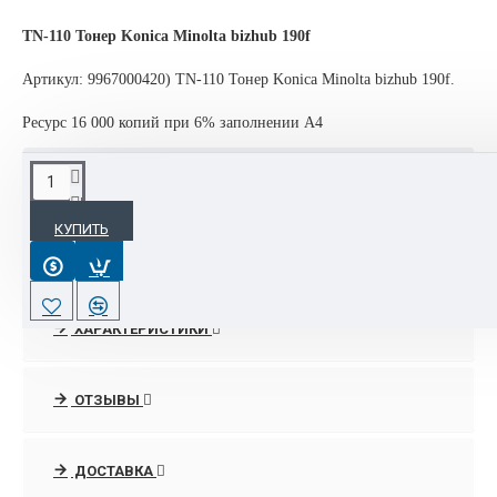
TN-110 Тонер Konica Minolta bizhub 190f
Артикул: 9967000420) TN-110 Тонер Konica Minolta bizhub 190f.
Ресурс 16 000 копий при 6% заполнении А4
ОПИСАНИЕ
КУПИТЬ
- 90% оргтехники, расходных материалов и запчастей Konica
Minolta всегда есть в наличии на складе в Москве.
- Срочная поставка раритетных позиций под заказ от 14-21
ХАРАКТЕРИСТИКИ
дней, при наличии в Европе.
- Поставка совсем эксклюзивных позиций, или снятых с
ОТЗЫВЫ
производства с завода из Японии.
- Низкие цены, доставка и описание товаров в интернет-
ДОСТАВКА
магазине расходных материалов и опций