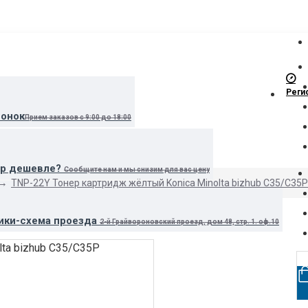
Реги
вонок
Прием заказов с 9:00 до 18:00
ар дешевле?
Сообщите нам и мы снизим для вас цену
TNP-22Y Тонер картридж жёлтый Konica Minolta bizhub C35/C35P
ики-схема проезда
2-й Грайвороновский проезд, дом 48, стр. 1. оф.10