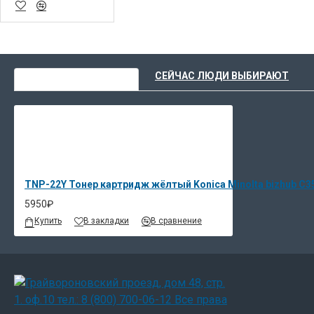
ВЫ НЕДАВНО СМОТРЕЛИ
СЕЙЧАС ЛЮДИ ВЫБИРАЮТ
TNP-22Y Тонер картридж жёлтый Konica Minolta bizhub C3
5950₽
Купить
В закладки
В сравнение