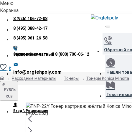
Меню
Корзина
8 (926) 106-72-08
8 (495) 088-42-17
8 (495) 961-26-58
Обратный з
Звонок бесплатный
8 (800) 700-06-12
8 (800) 700-06-12
0
info@orgtehpoly.com
Нашли тов
Расходные материалы
Тонеры
Тонеры Konica Minolta
₽
РУБЛЬ
Текстильщ
RUB
Вход \ Регистрация