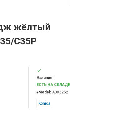
идж жёлтый
C35/C35P
Наличие:
ЕСТЬ НА СКЛАДЕ
Model:
A0X5252
Konica