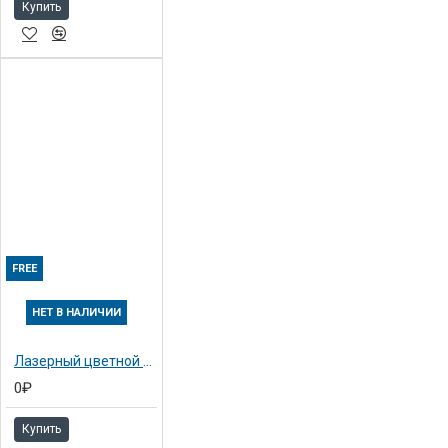
Купить
FREE
НЕТ В НАЛИЧИИ
Лазерный цветной принтер Konica-Minolta bizhub C35P (A0VD023)
0₽
Купить