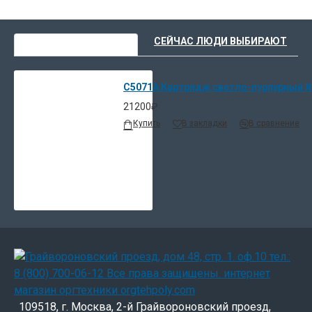
ВЫ НЕДАВНО СМОТРЕЛИ
СЕЙЧАС ЛЮДИ ВЫБИРАЮТ
C5071A Картридж светло-пурпурный №8
21200₽
Купить
В закладки
В сравнение
109518, г. Москва, 2-й Грайвороновский проезд,