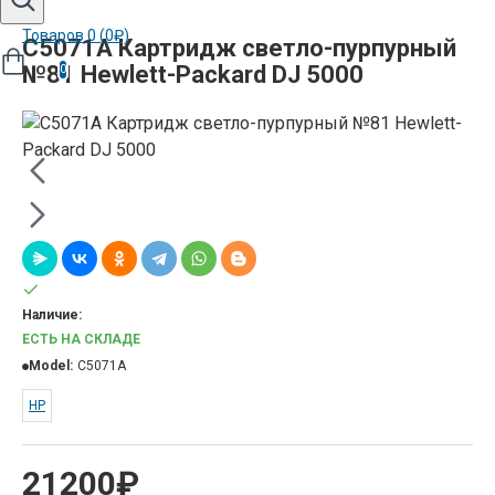
Товаров 0 (0₽)
C5071A Картридж светло-пурпурный
№81 Hewlett-Packard DJ 5000
0
Наличие:
ЕСТЬ НА СКЛАДЕ
Model:
C5071A
HP
21200₽