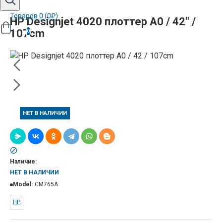
Товаров 0 (0₽)
HP Designjet 4020 плоттер A0 / 42" /
107cm
0
НЕТ В НАЛИЧИИ
Наличие:
НЕТ В НАЛИЧИИ
Model:
CM765A
HP