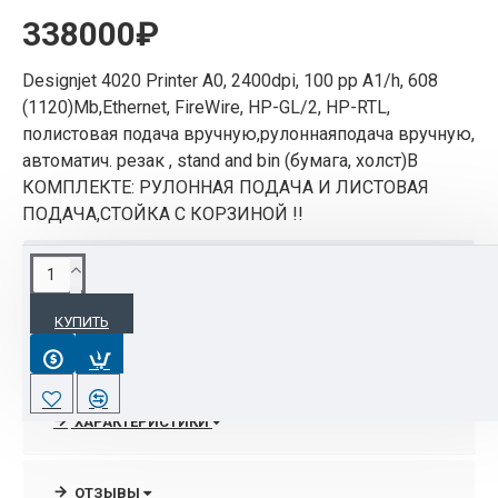
338000₽
Designjet 4020 Printer A0, 2400dpi, 100 pp A1/h, 608
(1120)Mb,Ethernet, FireWire, HP-GL/2, HP-RTL,
полистовая подача вручную,рулоннаяподача вручную,
автоматич. резак , stand and bin (бумага, холст)В
КОМПЛЕКТЕ: РУЛОННАЯ ПОДАЧА И ЛИСТОВАЯ
ПОДАЧА,СТОЙКА С КОРЗИНОЙ !!
ОПИСАНИЕ
КУПИТЬ
Широкоформатные принтеры серии HP DesignJet
4020, обеспечивающиевысокую скорость печати,
позволяют выполнять срочные заказы клиентов
вустановленные сроки и контролировать
ХАРАКТЕРИСТИКИ
эксплуатационные расходы. Высокаяскорость
обработки и печати файлов позволяет удвоить
объемы печати ибез труда хранить большие
ОТЗЫВЫ