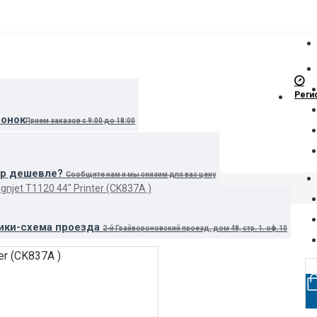
Реги
вонок
Прием заказов с 9:00 до 18:00
ар дешевле?
Сообщите нам и мы снизим для вас цену
njet T1120 44" Printer (CK837A )
ики-схема проезда
2-й Грайвороновский проезд, дом 48, стр. 1. оф.10