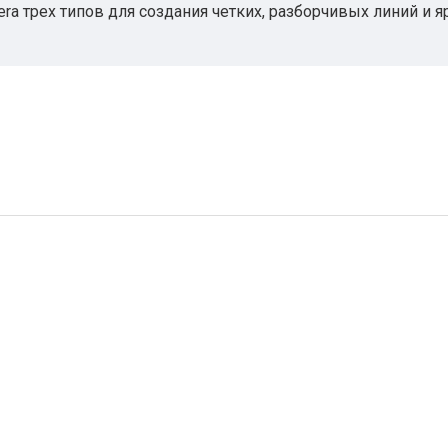
era трех типов для создания четких, разборчивых линий и 
з проблемукладываться в сжатые сроки благодаря использ
и избавьтесьот спешки с высокой скоростью печати, мощн
ппы: обработка и хранение большихфайлов с использован
ет совместимость с новейшими приложениями,а технологии 