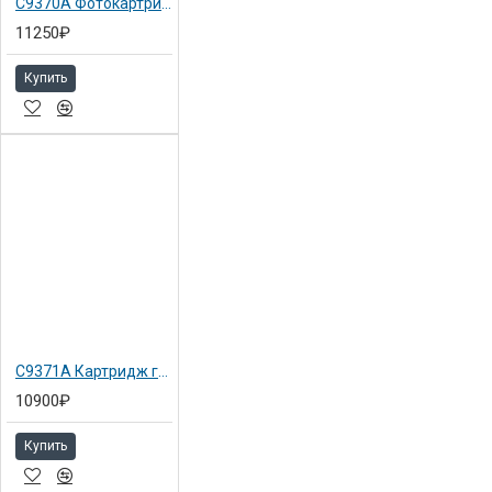
C9370A Фотокартридж черный №72 Hewlett-Packard для DJ T1100ps 130мл
11250₽
Купить
C9371A Картридж голубой №72 Hewlett-Packard для DJ T1100 130мл
10900₽
Купить