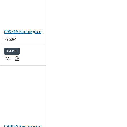
C9374A Картридж серый №72 Hewlett-Packard для DJ T1100 130мл
7950₽
Купить
C9403A Картридж черный матовый №72 для HP DJ T1100 130мл