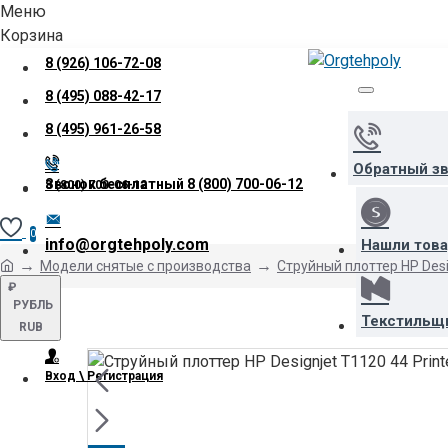
Меню
Корзина
8 (926) 106-72-08
8 (495) 088-42-17
8 (495) 961-26-58
Обратный з
Звонок бесплатный
8 (800) 700-06-12
8 (800) 700-06-12
0
info@orgtehpoly.com
Нашли тов
Модели снятые с производства
Струйный плоттер HP Desig
₽
РУБЛЬ
Текстильщ
RUB
Вход \ Регистрация