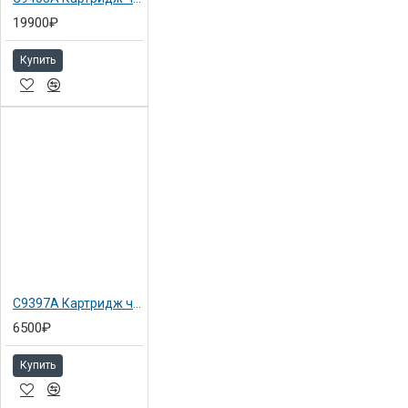
19900₽
Купить
C9397A Картридж черный фото №72 Hewlett-Packard для T1100/ T610, 69 мл
6500₽
Купить