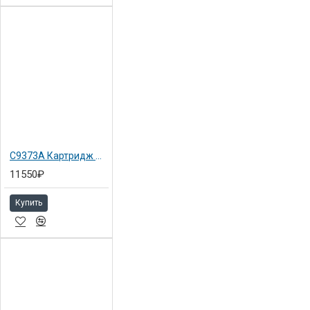
C9373A Картридж желтый №72 Hewlett-Packard для DJ T1100 130мл
11550₽
Купить