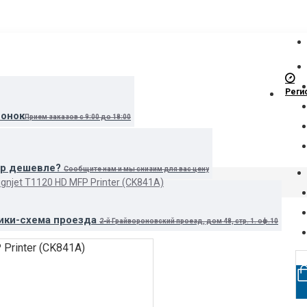
Реги
вонок
Прием заказов с 9:00 до 18:00
ар дешевле?
Сообщите нам и мы снизим для вас цену
gnjet T1120 HD MFP Printer (CK841A)
ики-схема проезда
2-й Грайвороновский проезд, дом 48, стр. 1. оф.10