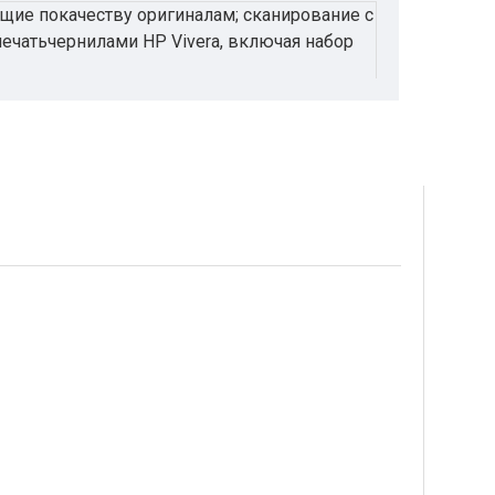
щие покачеству оригиналам; сканирование с
ечатьчернилами HP Vivera, включая набор
в высокимкачеством создаваемых
ункцииуправления обеспечивают удобство
иентов? Какими бы нибыли ваши
мпактное многофункциональноеустройство
я в высокомкачестве и