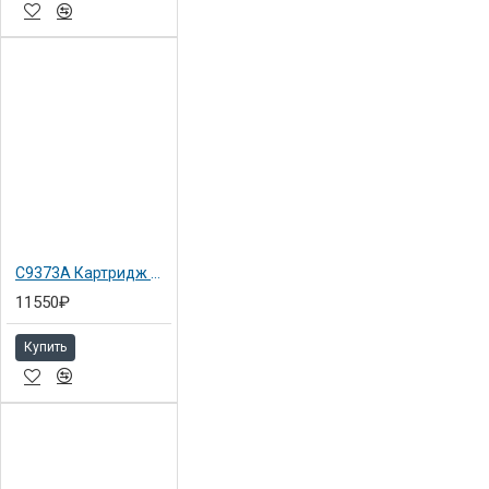
C9373A Картридж желтый №72 Hewlett-Packard для DJ T1100 130мл
11550₽
Купить