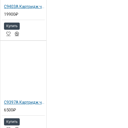
C9403A Картридж черный матовый №72 для HP DJ T1100 130мл
19900₽
Купить
C9397A Картридж черный фото №72 Hewlett-Packard для T1100/ T610, 69 мл
6500₽
Купить