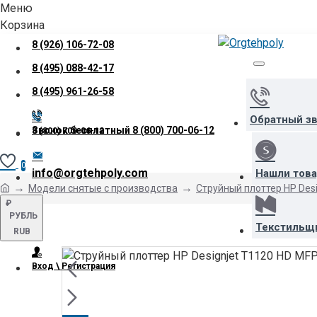
Меню
Корзина
8 (926) 106-72-08
8 (495) 088-42-17
8 (495) 961-26-58
Обратный з
Звонок бесплатный
8 (800) 700-06-12
8 (800) 700-06-12
0
info@orgtehpoly.com
Нашли тов
Модели снятые с производства
Струйный плоттер HP Desi
₽
РУБЛЬ
Текстильщ
RUB
Вход \ Регистрация