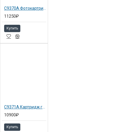
C9370A Фотокартридж черный №72 Hewlett-Packard для DJ T1100ps 130мл
11250₽
Купить
C9371A Картридж голубой №72 Hewlett-Packard для DJ T1100 130мл
10900₽
Купить