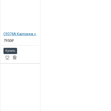
C9374A Картридж серый №72 Hewlett-Packard для DJ T1100 130мл
7950₽
Купить