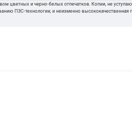
ом цветных и черно-белых отпечатков. Копии, не уступаю
анию ПЗС-технологии; и неизменно высококачественная п
нять задания в установленные сроки и удивить клиенто
анирования, быстрая обработка заданий и эффективные ф
гопользования или материалы для привлечения новых кл
от HP поможет вамдобиться максимума! Это удобное и ко
оля.
крупных компаний и копировальных центров, нуждающихс
я, сканирования иуправления в одном устройстве.