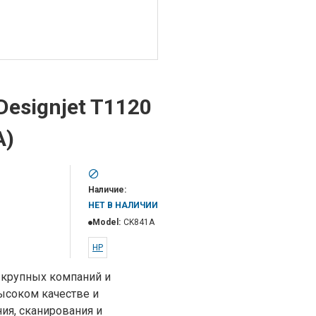
esignjet T1120
A)
Наличие:
НЕТ В НАЛИЧИИ
Model:
CK841A
HP
 крупных компаний и
ысоком качестве и
я, сканирования и