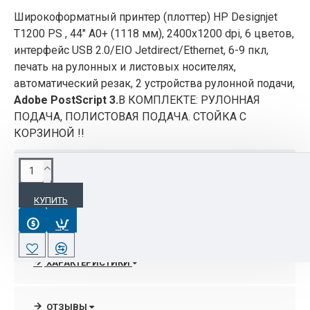
Широкоформатный принтер (плоттер) HP Designjet
T1200 PS , 44" А0+ (1118 мм), 2400х1200 dpi, 6 цветов,
интерфейс USB 2.0/EIO Jetdirect/Ethernet, 6-9 пкл,
печать на рулонных и листовых носителях,
автоматический резак, 2 устройства рулонной подачи,
Adobe PostScript 3.
В КОМПЛЕКТЕ: РУЛОННАЯ
ПОДАЧА, ПОЛИСТОВАЯ ПОДАЧА. СТОЙКА С
КОРЗИНОЙ !!
ОПИСАНИЕ
КУПИТЬ
Широкоформатный принтер (плоттер) HP
Designjet T1200 PS CK834A, 44" А0+ (1118 мм),
2400х1200 dpi, 6 цветов, интерфейс USB 2.0/EIO
Jetdirect/Ethernet, 6-9 пкл, печать на рулонных и
ХАРАКТЕРИСТИКИ
листовых носителях, автоматический резак, 2
устройства рулонной подачи, Adobe PostScript 3.
ОТЗЫВЫ