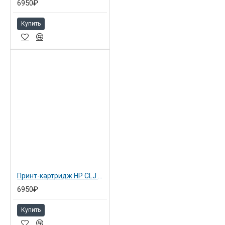
6950₽
Купить
Принт-картридж HP CLJ CP2025/CM2320 желтый (CC532A)
6950₽
Купить