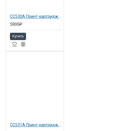
CC530A Принт-картридж для HP CLJ CP2025/CM2320 черный
5900₽
Купить
CC531A Принт-картридж HP CLJ CP2025/CM2320 голубой