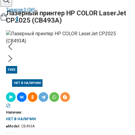
Товаров 0 (0₽)
Лазерный принтер НР COLOR LaserJet
CP2025 (CB493A)
0
FREE
НЕТ В НАЛИЧИИ
Наличие:
НЕТ В НАЛИЧИИ
Model:
CB493A