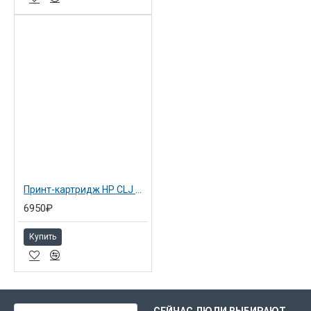
Принт-картридж HP CLJ CP2025/CM2320 пурпурный (CC533A)
6950₽
Купить
ВЫ НЕДАВНО СМОТРЕЛИ
СЕЙЧАС ЛЮДИ ВЫБИРАЮТ