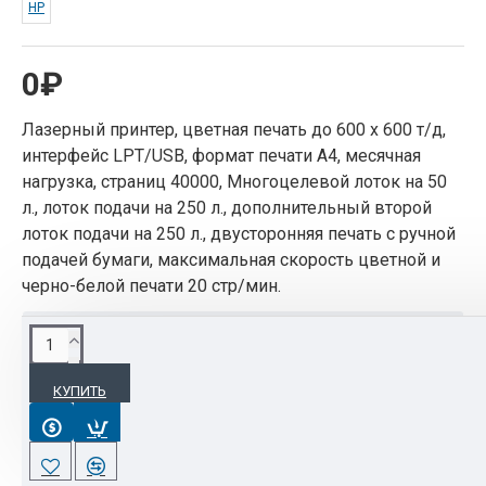
HP
0₽
Лазерный принтер, цветная печать до 600 x 600 т/д,
интерфейс LPT/USB, формат печати A4, месячная
нагрузка, страниц 40000, Многоцелевой лоток на
50
л
., лоток подачи на
250 л
., дополнительный второй
лоток подачи на
250 л
., двусторонняя печать с ручной
подачей бумаги, максимальная cкорость цветной и
черно-белой печати 20 стр/мин.
ОПИСАНИЕ
КУПИТЬ
Воспользуйтесь преимуществами нового поколения
тонеров
HP
ColorSphere
и технологией
HP
ImageREt
3600. Произведите впечатление посредством четких,
цветных текстов и реалистичных изображений