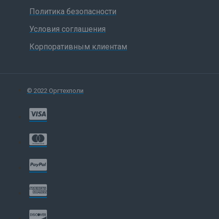
формата А0+;
Политика безопасности
- Два валика рулонной подачи, резак и держатель;
Условия соглашения
- Картриджи, печатающие и чистящие головки системы HP
No. 80 Ink Supplies - по одному изделию для каждого цвета
Корпоративным клиентам
(черного,синего, фиолетового и желтого);
- Сетевую карту HP JetDirect 10/100 Base-TX EIO;
- Диск с драйверами для Microsoft Windows и AutoCAD;
© 2022 Оргтехполи
- Образец печатного носителя (1 рулон половинной длины);
- Жесткий диск и драйверы PostScript для Macintosh и
Windows (для DesignJet 1055CM);
- Шнур питания;
- Документация пользователя.
- Интерфейсные кабели заказываются отдельно.
Технология:
Цветная термальная струйная печать; по четыре картриджа с
чернилами,