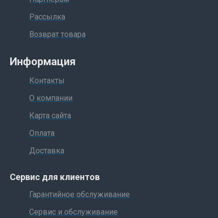
o загрузка до 3-х рулонов носителей различного типа и
Рассылка
размера
o автоматизированное решение для управления печатными
Возврат товара
носителями
- Печать очереди заданий, оптимальное размещение
Информация
рисунков на листе, рулонная подача и автоматический резак
- Готовность к работе в сети
Контакты
- Технология масштабирования HP ZoomSmart, позволяющая
О компании
печатать на больших форматах из любого приложения
Windows
Карта сайта
- Комплектуется драйверами Microsoft Windows и AutoCAD
Оплата
- Возможность поддержки форматов TIFF и JEPG для
операционной системы UNIX.
Доставка
- Автоматическое выравнивание картриджей
- Сертификат PANTONE®
Сервис для клиентов
Комплект поставки:
Гарантийное обслуживание
Сервис и обслуживание
- Широкоформатный плоттер
HP designjet 1055cm plus