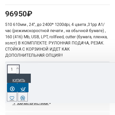
96950₽
510 610мм , 24", до 2400* 1200dpi, 4 цвета ,31pp A1/
час (режимскоростной печати , на обычной бумаге) ,
160 (416) Mb, USB, LPT, rollfeed, cutter (бумага, пленка,
холст) В КОМПЛЕКТЕ: РУЛОННАЯ ПОДАЧА, РЕЗАК.
СТОЙКА С КОРЗИНОЙ ИДЕТ КАК
ДОПОЛНИТЕЛЬНАЯ ОПЦИЯ!!
ОПИСАНИЕ
КУПИТЬ
• Для создания проектов САПР в офисе при
полном контроле расходов икачества. HP
Designjet 510 обеспечивает высокую скорость
печати - до 55с на документ A1-sized - и
ХАРАКТЕРИСТИКИ
удобство прямой печати HP-GL/2.