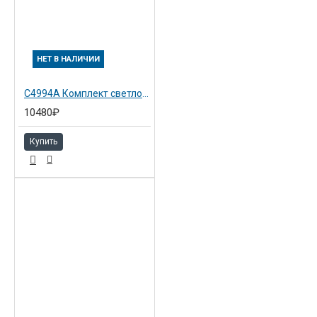
НЕТ В НАЛИЧИИ
C4994A Комплект светло-голубой №81 Hewlett-Packard Снято с пр-ва!!
10480₽
Купить