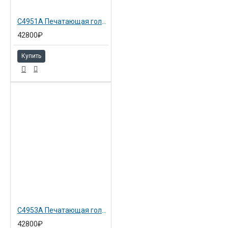
C4951A Печатающая головка и система очистки голубая №81 Hewlett-Packard
42800₽
Купить
C4953A Печатающая головка и система очистки желтая №81 Hewlett-Packard DJ 5000
42800₽