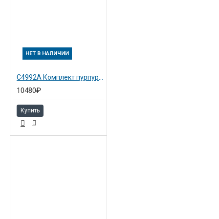
НЕТ В НАЛИЧИИ
C4992A Комплект пурпурный №81 Hewlett-Packard Снято с пр-ва!!
10480₽
Купить