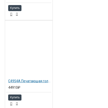
Купить
C4954A Печатающая головка и система очистки светло-голубая №81
44910₽
Купить