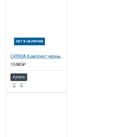
НЕТ В НАЛИЧИИ
C4990A Комплект черный №81 Hewlett-Packard Снято с пр-ва!!
10480₽
Купить