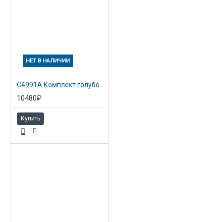
НЕТ В НАЛИЧИИ
C4991A Комплект голубой №81 Hewlett-Packard Снято с пр-ва!!
10480₽
Купить