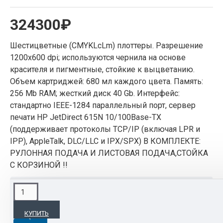
324300₽
Шестицветные (CMYKLcLm) плоттеры. Разрешение
1200х600 dpi; используются чернила на основе
красителя и пигментные, стойкие к выцветанию.
Объем картриджей: 680 мл каждого цвета. Память:
256 Mb RAM; жесткий диск 40 Gb. Интерфейс:
стандартно IEEE-1284 параллельный порт, сервер
печати HP JetDirect 615N 10/100Base-TX
(поддерживает протоколы TCP/IP (включая LPR и
IPP), AppleTalk, DLC/LLC и IPX/SPX) В КОМПЛЕКТЕ:
РУЛОННАЯ ПОДАЧА И ЛИСТОВАЯ ПОДАЧА,СТОЙКА
С КОРЗИНОЙ !!
ОПИСАНИЕ
КУПИТЬ
Шестицветные (CMYKLcLm) плоттеры.