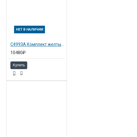
НЕТ В НАЛИЧИИ
C4993A Комплект желтый №81 Hewlett-Packard Снято с пр-ва!!
10480₽
Купить