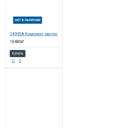
НЕТ В НАЛИЧИИ
C4995A Комплект светло-пурпурный №81 Hewlett-Packard Снято с пр-ва!!
10480₽
Купить