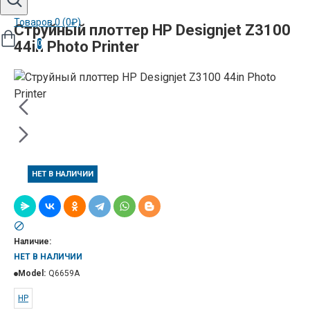
Товаров 0 (0₽)
Струйный плоттер HP Designjet Z3100
44in Photo Printer
0
НЕТ В НАЛИЧИИ
Наличие:
НЕТ В НАЛИЧИИ
Model:
Q6659A
HP