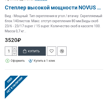
Степлер высокой мощности NOVUS B 45/3
Вид - Мощный. Тип скрепления в угол / втачку. Скрепляемый
блок 140листов. Макс. отступ скрепления 80 мм.Виды скоб
23/6 - 23/17 super / 15 super. Количество скоб в кассете 100.
Масса 0,7 кг...
3520₽
КУПИТЬ
Оформить
Купить в 1 клик
НЕТ В НАЛИЧИИ
FREE