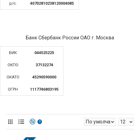
р/с:
40702810238120004085
Банк Сбербанк России ОАО г. Москва
БИК
044525225
ОКПО
37132274
ОКАТО
45290590000
ОГРН
1117746803195
0