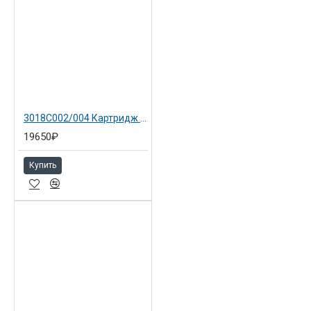
3018C002/004 Картридж пурпурный 055HM для Canon LBP663Cdw
19650₽
Купить