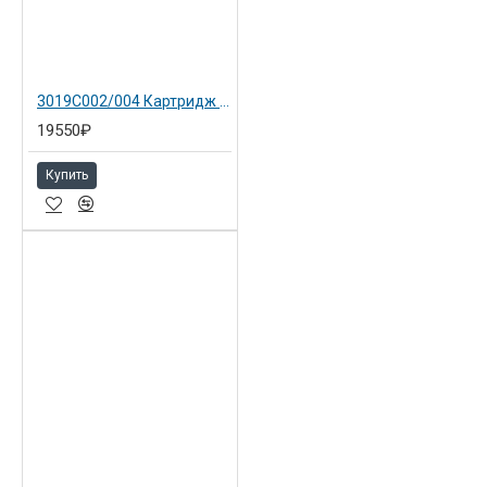
3019C002/004 Картридж голубой 055HC для Canon LBP663Cdw
19550₽
Купить