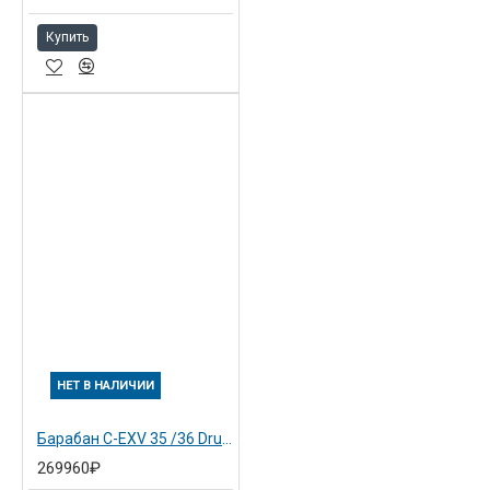
Купить
НЕТ В НАЛИЧИИ
Барабан C-EXV 35 /36 Drum для Canon iR ADV 6255i (3765B002)
269960₽