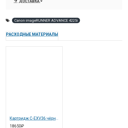
ДОСТАВКА
Canon imageRUNNER ADVANCE 4225i
РАСХОДНЫЕ МАТЕРИАЛЫ
Картридж C-EXV36 чёрный для Canon iR ADVANCE 6055i (3766B002)
18650₽