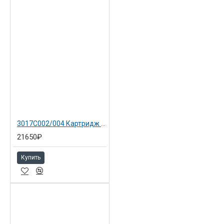
3017C002/004 Картридж жёлтый 055HY для Canon LBP663Cdw
21650₽
Купить