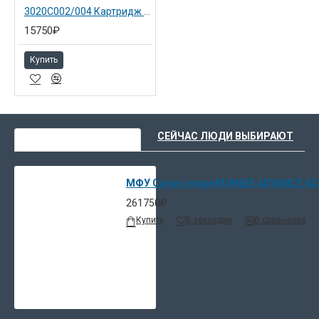
3020C002/004 Картридж чёрный 055H BK для Canon LBP663Cdw
15750₽
Купить
ВЫ НЕДАВНО СМОТРЕЛИ
СЕЙЧАС ЛЮДИ ВЫБИРАЮТ
МФУ Canon imageRUNNER ADVANCE 4225
261750₽
Купить
В закладки
В сравнение