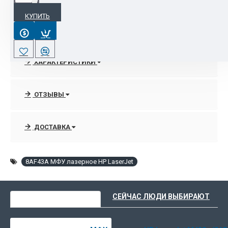
КУПИТЬ
Интернет-магазин располагает полным спектром линейки
мфу, принтеров , широкоформатных аппаратов НР.
В любое удобное время всегда можно получить грамотную
ХАРАКТЕРИСТИКИ
консультации специалистов отдела продаж по выбору
нужного аппарата, которые подкреплены
высококачественными услугами по запуску, подключением в
ОТЗЫВЫ
сеть и постгарантийному сопровождению оргтехники НР
благодаря сертифицированным инженерам.
ДОСТАВКА
8AF43A МФУ лазерное HP LaserJet
ВЫ НЕДАВНО СМОТРЕЛИ
СЕЙЧАС ЛЮДИ ВЫБИРАЮТ