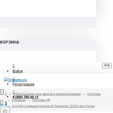
КОРЗИНА
RUB
Войти
Регистрация
Оборудование для офисов и минитипографий
Плоттеры
8 (800) 700-06-12
Струйные
Плоттеры HP
0
CQ109A Струйный плоттер HP Designjet Z6200 42in Printer