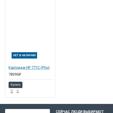
НЕТ В НАЛИЧИИ
Картридж HP 771C (Photo Black) 3х775 мл (B6Y37A)
78090₽
Купить
ВЫ НЕДАВНО СМОТРЕЛИ
СЕЙЧАС ЛЮДИ ВЫБИРАЮТ