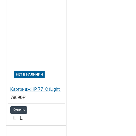
НЕТ В НАЛИЧИИ
Картридж HP 771C (Light Magenta) 3х775 мл (B6Y35A)
78090₽
Купить