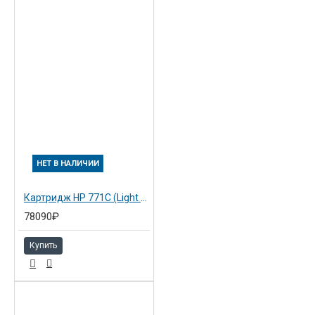
НЕТ В НАЛИЧИИ
Картридж HP 771C (Light Gray) 3х775 мл (B6Y38A)
78090₽
Купить