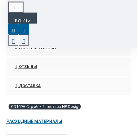
ОПИСАНИЕ
КУПИТЬ
Расширение возможностей: новые фоточернила HP
обеспечивают печать фотографий высочайшего качества,
сохраняющих стойкость к выцветанию в течение длительного
времени.
ХАРАКТЕРИСТИКИ
Хроматические красные чернила и равномерное
глянцевое покрытие обеспечивают широкую цветовую
ОТЗЫВЫ
гамму для высокого качества фотопечати.
Великолепное качество черно-белой печати и передача
ДОСТАВКА
нейтрально-серых полутонов; возможность создания
высококачественных изображений для оформления
торговых точек и световых коробов.
CQ109A Струйный плоттер HP Desig
Встроенный спектрофотометр и технология
управления цветом HP обеспечивают точное
РАСХОДНЫЕ МАТЕРИАЛЫ
воспроизведение цвета в течение всего процесса
печати при использовании различных носителей.