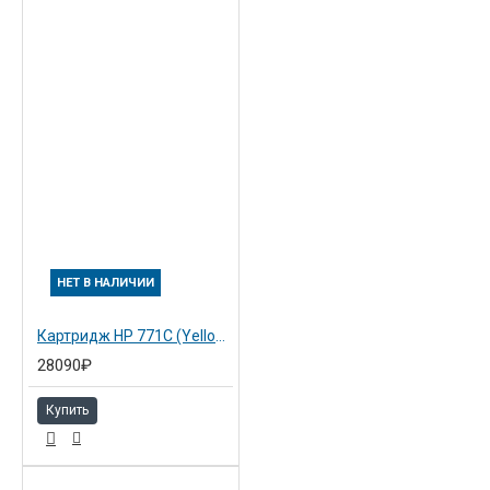
Надежная работа: дополнительный комплект
обновления PostScript®/PDF обеспечивает
совместимость с технологией эмуляции HP Professional
PANTONE, гарантирующей высокое качество печати.
Функция эмуляции принтера позволяет заменять
устаревшее оборудование без переработки ранее
подготовленных файлов.
НЕТ В НАЛИЧИИ
Картридж HP 771C (Yellow) 3х775 мл (B6Y34A)
28090₽
Купить