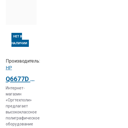
НЕТ В
НАЛИЧИИ
Производитель:
НР
Q6677D Струйный плоттер HP Designjet Z2100 44-in Printer
Интернет-
магазин
«Оргтехполи»
предлагает
высококлассное
полиграфическое
оборудование