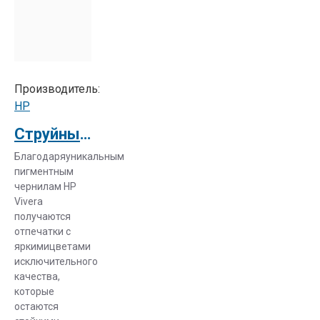
Производитель:
HP
Струйный плоттер HP Designjet Z3200ps 44 inch Printer (Q6721B)
Благодаряуникальным
пигментным
чернилам HP
Vivera
получаются
отпечатки с
яркимицветами
исключительного
качества,
которые
остаются