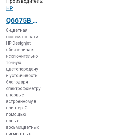
Производитель:
которых
HP
особого
внимания
Q6675B Струйный плоттер HP Designjet Z2100 GP 24 Photo Printer
заслуживает
8-цветная
плоттер HP
система печати
500.
НР Designjet
Этот
обеспечивает
профессиональный
исключительно
плоттер с
точную
высоким
цветопередачу
разрешением,
и устойчивость
благодаря
с
спектрофометру,
безупречным
впервые
фотографическим
встроенному в
качеством
принтер. С
отпечатка,
помощью
низкой
новых
себестоимостью
восьмицветных
пигментных
печати