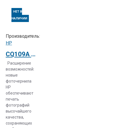
НЕТ В
НАЛИЧИИ
Производитель:
HP
CQ109A Струйный плоттер HP Designjet Z6200 42in Printer
Расширение
возможностей:
новые
фоточернила
HP
обеспечивают
печать
фотографий
высочайшего
качества,
сохраняющих