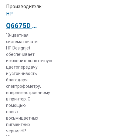
Производитель:
НР
Q6675D Струйный плоттер HP Designjet Z2100 24-in Printer
"8-цветная
система печати
НР Designjet
обеспечивает
исключительноточную
цветопередачу
и устойчивость
благодаря
спектрофометру,
впервыевстроенному
в принтер. С
помощью
новых
восьмицветных
пигментных
чернилHP