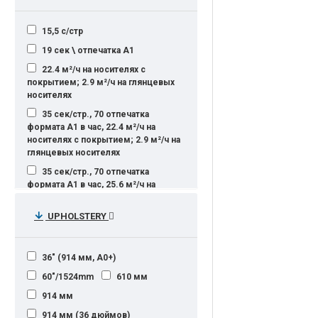
15,5 с/стр
19 сек \ отпечатка A1
22.4 м²/ч на носителях с
покрытием; 2.9 м²/ч на глянцевых
носителях
35 сек/стр., 70 отпечатка
формата A1 в час, 22.4 м²/ч на
носителях с покрытием; 2.9 м²/ч на
глянцевых носителях
35 сек/стр., 70 отпечатка
формата A1 в час, 25.6 м²/ч на
носителях с покрытием; 3.2 м²/ч на
глянцевых носителях
UPHOLSTERY
40 отпечатка формата A1 в час
42,1 отпечатка A1 в час
36" (914 мм, A0+)
80 отпечатков A1 в час
60"/1524mm
610 мм
93 отпечатка A1 в час (ч.б) , 72
914 мм
отпечатка A1 в час (цвет)
914 мм (36 дюймов)