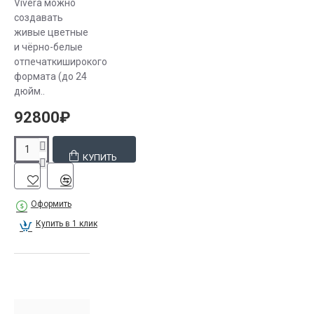
Vivera можно
создавать
живые цветные
и чёрно-белые
отпечаткиширокого
формата (до 24
дюйм..
92800₽
КУПИТЬ
Оформить
Купить в 1 клик