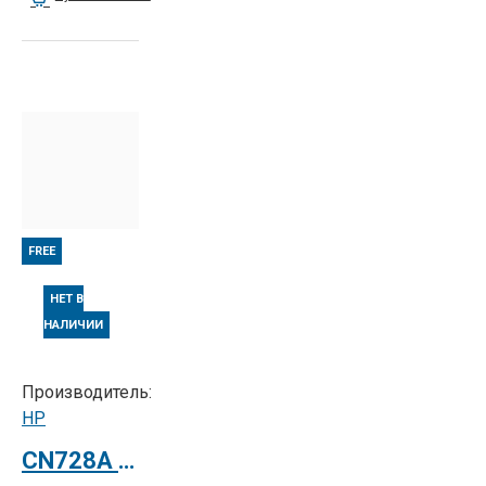
FREE
НЕТ В
НАЛИЧИИ
Производитель:
HP
CN728A Струйный плоттер HP Designjet T2300 Postscript eMFP Printer СНЯТ