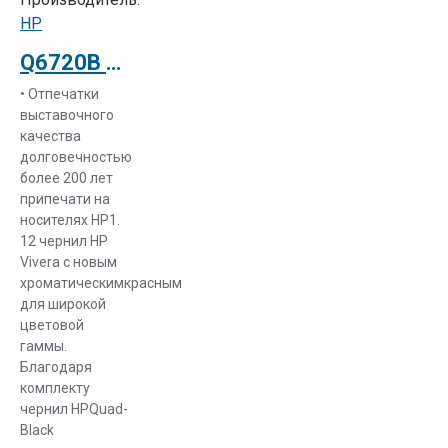
HP
Q6720B Струйный плоттер HP Designjet Z3200ps 24 inch Printer
• Отпечатки
выставочного
качества
долговечностью
более 200 лет
припечати на
носителях HP1.
12 чернил HP
Vivera с новым
хроматическимкрасным
для широкой
цветовой
гаммы.
Благодаря
комплекту
чернил HPQuad-
Black