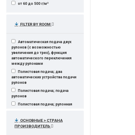
от 60 до 500 г/м²
FILTER BY ROOM
Автоматическая подача двух
рулонов (с возможностью
увеличения до трех), функция
автоматического переключения
между рулонами
Полистовая подача; два
автоматических устройства подачи
рулонов
Полистовая подача; подача
рулонов
Полистовая подача; рулонная
подача
Рулон. подача, автоматич. резак,
ОСНОВНЫЕ > СТРАНА
приёмник рулонов
ПРОИЗВОДИТЕЛЬ
Рулонная подача,