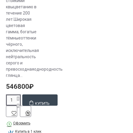
стойкими
квыцветанию в
течение 200
лет.Широкая
цветовая
гамма; богатые
тёмныеоттенки
чёрного,
исключительная
нейтральность
серого и
превосходнаяоднородность
глянца...
546800₽
КУПИТЬ
Оформить
Купить в 1 клик