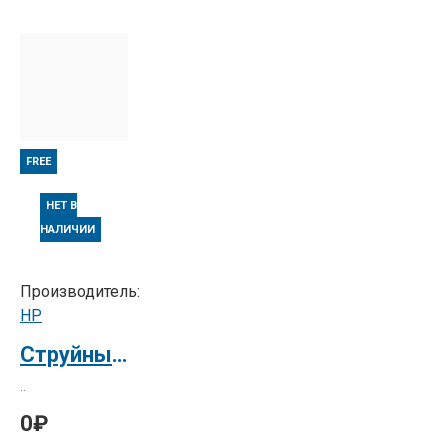
FREE
НЕТ В
НАЛИЧИИ
Производитель:
HP
Струйный плоттер HP DesignJet 5500 плоттер 60" / 152cm
..
0₽