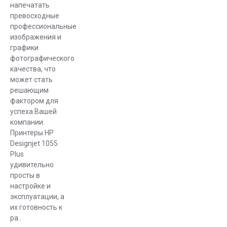
Интересует
напечатать
ремонт
превосходные
профессиональные
плоттеров HP
изображения и
— по этому
графики
вопросу
фотографического
также можно
качества, что
обратиться к
может стать
нам.
решающим
фактором для
успеха Вашей
компании.
Принтеры HP
Designjet 1055
Plus
удивительно
просты в
настройке и
эксплуатации, а
их готовность к
ра..