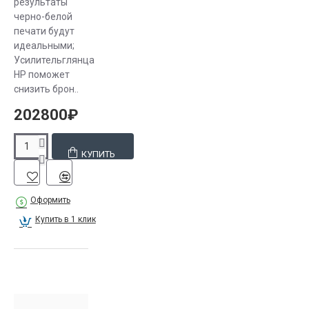
результаты
черно-белой
печати будут
идеальными;
Усилительглянца
HP поможет
снизить брон..
202800₽
КУПИТЬ
Оформить
Купить в 1 клик