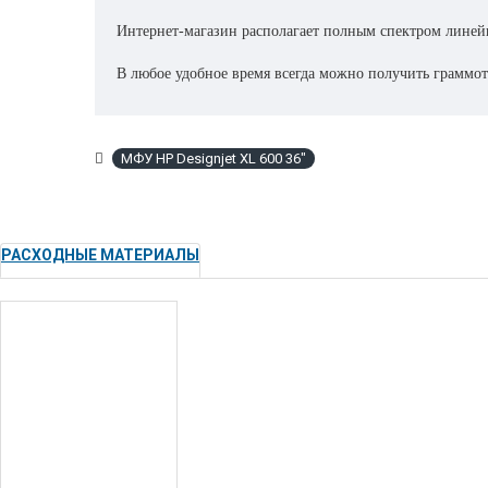
Интернет-магазин располагает полным спектром линей
В любое удобное время всегда можно получить граммо
услугами по запуску, подключением в сеть и постгар
Покупая технику ,опции и расходные материалы HP че
МФУ HP Designjet XL 600 36"
обслуживании принтеров, плоттеров и мфу!!
Наличие запчастей и собственного сервисного центра п
РАСХОДНЫЕ МАТЕРИАЛЫ