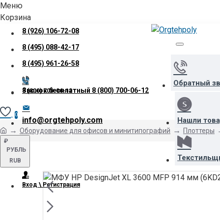
Меню
Корзина
8 (926) 106-72-08
8 (495) 088-42-17
8 (495) 961-26-58
Обратный з
Звонок бесплатный
8 (800) 700-06-12
8 (800) 700-06-12
0
info@orgtehpoly.com
Нашли тов
Оборудование для офисов и минитипографий
Плоттеры
₽
РУБЛЬ
Текстильщ
RUB
Вход \ Регистрация