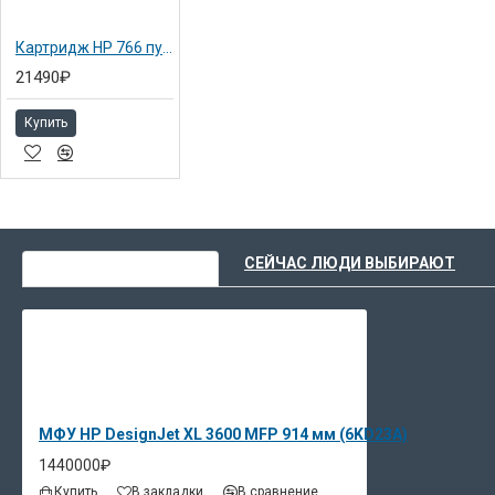
Картридж HP 766 пурпурный 300 мл для DesignJet XL 3600 (P2V90A)
21490₽
Купить
ВЫ НЕДАВНО СМОТРЕЛИ
СЕЙЧАС ЛЮДИ ВЫБИРАЮТ
МФУ HP DesignJet XL 3600 MFP 914 мм (6KD23A)
1440000₽
Купить
В закладки
В сравнение