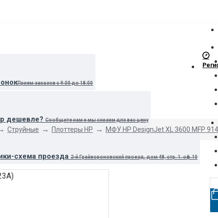
Реги
вонок
Прием заказов с 9:00 до 18:00
ар дешевле?
Сообщите нам и мы снизим для вас цену
Струйные
Плоттеры HP
МФУ HP DesignJet XL 3600 MFP 91
ики-схема проезда
2-й Грайвороновский проезд, дом 48, стр. 1. оф.10