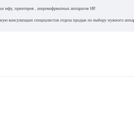
ки мфу, принтеров , широкофрматных аппаратов НР.
тную консультации специалистов отдела продаж по выбору нужного аппа
антийному сопровождению оргтехники НР благодаря сертифицированным
рез наш интернет-магазин можно быть уверенным в надёжности, операти
озволяет быстро и качественно отреагировать на любой запрос клиента!