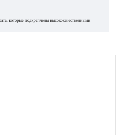
рата, которые подкреплены высококачественными
 инженерам.
вности поставки и качественном сервисном