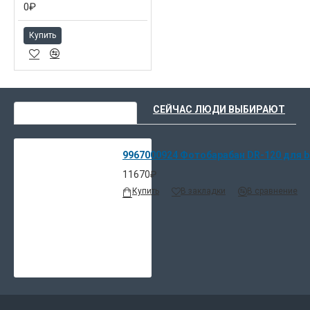
0₽
Купить
ВЫ НЕДАВНО СМОТРЕЛИ
СЕЙЧАС ЛЮДИ ВЫБИРАЮТ
9967000924 Фотобарабан DR-120 для biz
11670₽
Купить
В закладки
В сравнение