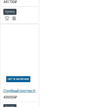
441730₽
Купить
НЕТ В НАЛИЧИИ
Струйный плоттер HP Designjet 4500ps A0 / 42" / 107cm
430000₽