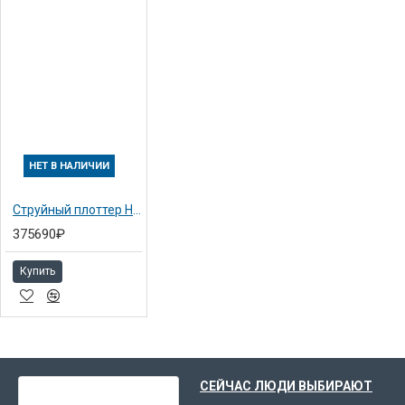
НЕТ В НАЛИЧИИ
Струйный плоттер HP DesignJet 4000PS плоттер A0 / 42" / 107cm
375690₽
Купить
ВЫ НЕДАВНО СМОТРЕЛИ
СЕЙЧАС ЛЮДИ ВЫБИРАЮТ