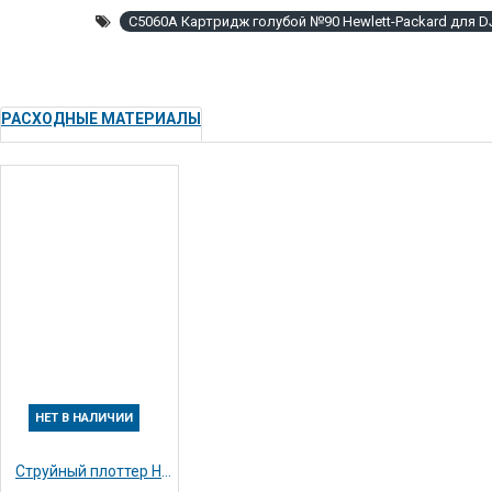
C5060A Картридж голубой №90 Hewlett-Packard для DJ
РАСХОДНЫЕ МАТЕРИАЛЫ
НЕТ В НАЛИЧИИ
Струйный плоттер HP Designjet 4500 A0 / 42" / 107cm