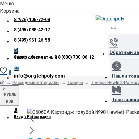
Меню
Корзина
8 (926) 106-72-08
8 (495) 088-42-17
8 (495) 961-26-58
Обратный з
Звонок бесплатный
8 (800) 700-06-12
8 (800) 700-06-12
0
info@orgtehpoly.com
Нашли тов
Расходные материалы
Тонеры
Тонеры Hewlett-Packar
₽
РУБЛЬ
Текстильщ
RUB
Вход \ Регистрация