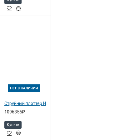
Купить
НЕТ В НАЛИЧИИ
Струйный плоттер HP Designjet 4500mfp A0 / 42" /107cm
1096355₽
Купить