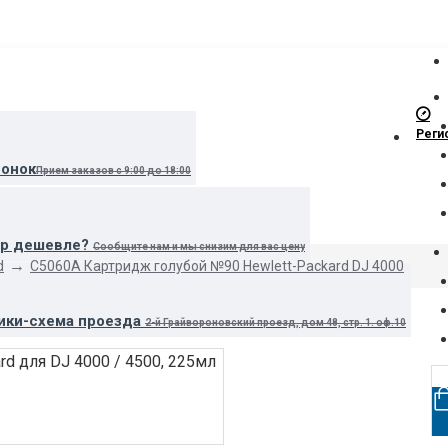
Реги
вонок
Прием заказов с 9:00 до 18:00
ар дешевле?
Сообщите нам и мы снизим для вас цену
d
C5060A Картридж голубой №90 Hewlett-Packard DJ 4000
ики-схема проезда
2-й Грайвороновский проезд, дом 48, стр. 1. оф.10