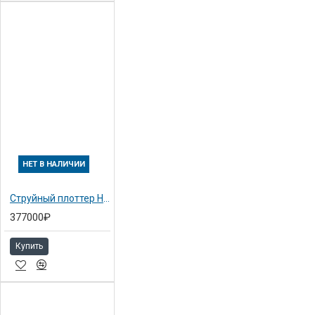
НЕТ В НАЛИЧИИ
Струйный плоттер HP DesignJet 4000 плоттер A0 / 42" / 107cm
377000₽
Купить