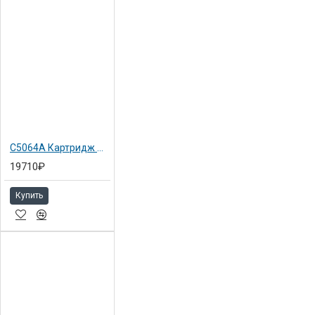
C5064A Картридж желтый №90 Hewlett-Packard для DJ 4000/ 4500, 225мл
19710₽
Купить