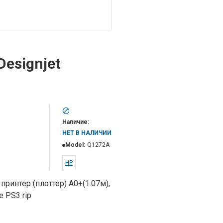
esignjet
m
Наличие:
НЕТ В НАЛИЧИИ
Model:
Q1272A
HP
ринтер (плоттер) A0+(1.07м),
e PS3 rip