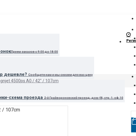
Реги
вонок
Прием заказов с 9:00 до 18:00
ар дешевле?
Сообщите нам и мы снизим для вас цену
gnjet 4500ps A0 / 42" / 107cm
ики-схема проезда
2-й Грайвороновский проезд, дом 48, стр. 1. оф.10