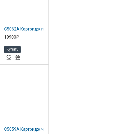
C5062A Картридж пурпурный №90 Hewlett-Packard для DJ 4000 / 4500, 225мл
19900₽
Купить
C5059A Картридж черный №90 Hewlett-Packard DJ 4000 (775 мл)