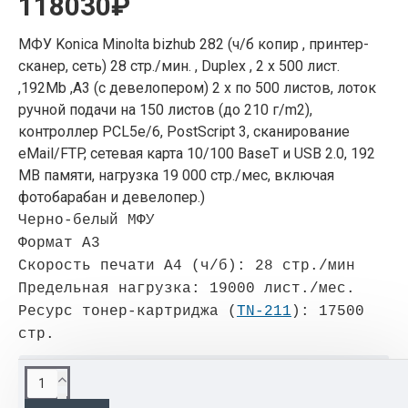
118030₽
МФУ Konica Minolta bizhub 282 (ч/б копир , принтер-
сканер, сеть) 28 стр./мин. , Duplex , 2 x 500 лист.
,192Mb ,А3 (с девелопером) 2 х по 500 листов, лоток
ручной подачи на 150 листов (до 210 г/m2),
контроллер PCL5e/6, PostScript 3, сканирование
eMail/FTP, сетевая карта 10/100 BaseT и USB 2.0, 192
МВ памяти, нагрузка 19 000 стр./мес, включая
фотобарабан и девелопер.)
Черно-белый МФУ
Формат A3
Скорость печати A4 (ч/б): 28 стр./мин
Предельная нагрузка: 19000 лист./мес.
Реcурс тонер-картриджа (
TN-211
): 17500
стр.
ОПИСАНИЕ