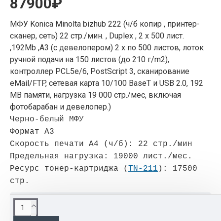
87900₽
МФУ Konica Minolta bizhub 222 (ч/б копир , принтер-
сканер, сеть) 22 стр./мин. , Duplex , 2 x 500 лист.
,192Mb ,А3 (с девелопером) 2 х по 500 листов, лоток
ручной подачи на 150 листов (до 210 г/m2),
контроллер PCL5e/6, PostScript 3, сканирование
eMail/FTP, сетевая карта 10/100 BaseT и USB 2.0, 192
МВ памяти, нагрузка 19 000 стр./мес, включая
фотобарабан и девелопер.)
Черно-белый МФУ
Формат A3
Скорость печати A4 (ч/б): 22 стр./мин
Предельная нагрузка: 19000 лист./мес.
Реcурс тонер-картриджа (
TN-211
): 17500
стр.
ОПИСАНИЕ