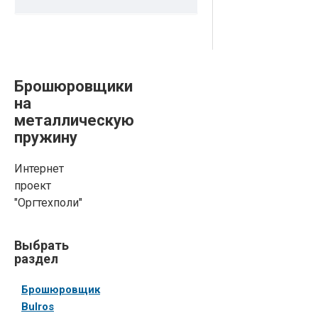
Брошюровщики
на
металлическую
пружину
Интернет
проект
"Оргтехполи"
располагает
значительным
Выбрать
ассортиментом
раздел
данных
устройств:
Брошюровщик
чтобы купить
Bulros