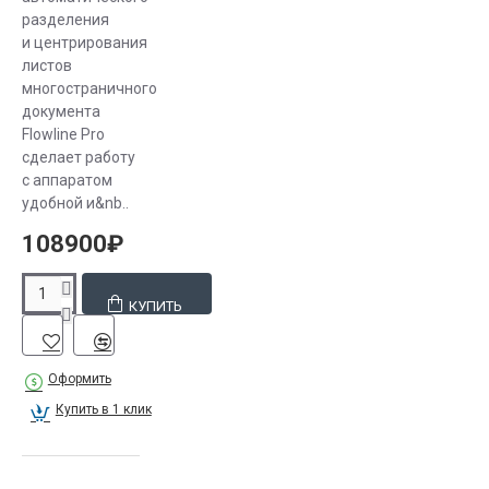
разделения
и центрирования
листов
многостраничного
документа
Flowline Pro
сделает работу
с аппаратом
удобной и&nb..
108900₽
КУПИТЬ
Оформить
Купить в 1 клик