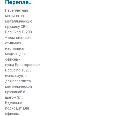
офисного
Переплетная машина GBC Docubind TL 200
оборудования:
Переплетная
компактный
машина на
переплетчик
металлическую
на
пружину GBC
металлическую
DocuBind TL200
– компактная и
пружину.
стильная
Металлическая
настольная
модель для
пружина в
офисных
брошюраторе-
нужд.Брошюровщик
переплетчике
Docubind TL200
гарантирует
используется
прочное и
для переплета
надежное
металлической
брошюрование
пружиной с
шагом 3:1.
сшиваемых
Идеально
материалов.
подходит для
Кроме того,
офисов,