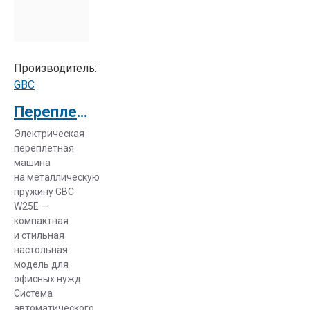
Производитель:
GBC
Переплетчик электрический GBC WireBind W25E
Электрическая
переплетная
машина
на металлическую
пружину GBC
W25E —
компактная
и стильная
настольная
модель для
офисных нужд.
Система
автоматического