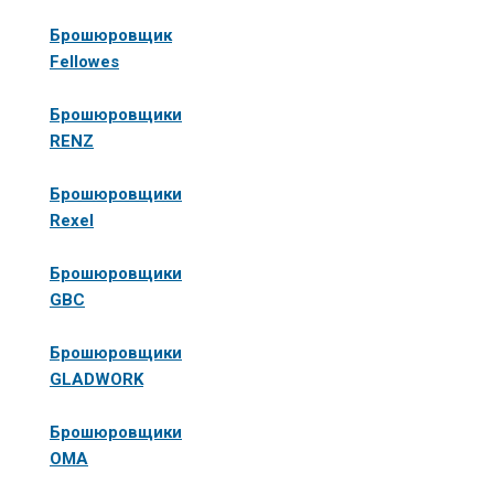
брошюратор
на
Брошюровщик
металлическую
Fellowes
пружину,
достаточно
Брошюровщики
внимательно
RENZ
ознакомиться
с перечнем
Брошюровщики
имеющихся
Rexel
моделей. На
сайте нашего
Брошюровщики
интернет
GBC
магазина
представлены
Брошюровщики
разнообразные
GLADWORK
недорогие
переплетчики
Брошюровщики
на
OMA
металлическую