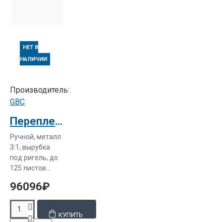
НЕТ В
НАЛИЧИИ
Производитель:
GBC
Переплетная машина GBC WireBind M34С (3:1метал.)
Ручной, металл
3:1, вырубка
под ригель, до
125 листов...
96096₽
КУПИТЬ