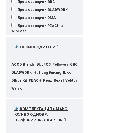
Брошюровщики GBC
Брошюровщики GLADWORK
Брошюровщики OMA
Брошюровщики PEACH и
WireMac
Брошюровщики на металл
автоматические
ПРОИЗВОДИТЕЛИ
Брошюровщики Рrofioffice
Вindstream
ACCO Brands
BULROS
Fellowes
GBC
Пружины для переплёта
металлические
GLADWORK
Huihong Binding
Ibico
Office Kit
PEACH
Renz
Rexel
Vektor
Warrior
КОМПЛЕКТАЦИЯ > МАКС.
КОЛ-ВО ОДНОВР.
ПЕРФОРИРОВ-Х ЛИСТОВ