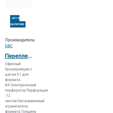
коррозии,
отлично
переносит
НЕТ В
повышенную
НАЛИЧИИ
температуру и
влажность;
для неё
Производитель:
характерна
GBC
устойчивость
Переплетная машина GBC Docubind TL 350
к
механическому
Офисный
брошюровщик с
и
шагом 3:1 для
химическому
формата
воздействию.
А4.Электрический
перфоратор.Перфорация
Купить
-12
брошюратор
листов.Настраиваемый
на
ограничитель
металлическую
формата.Толщина