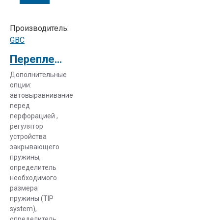
Производитель:
GBC
Переплетчик GBC WireBind W20
Дополнительные
опции:
автовыравнивание
перед
перфорацией ,
регулятор
устройства
закрывающего
пружины,
определитель
необходимого
размера
пружины (TIP
system),
определитель