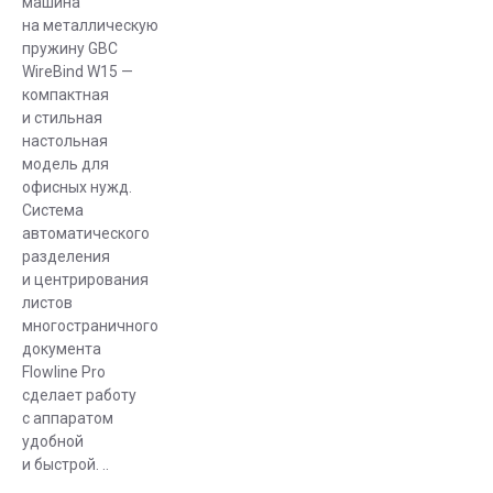
машина
на металлическую
пружину GBC
WireBind W15 —
компактная
и стильная
настольная
модель для
офисных нужд.
Система
автоматического
разделения
и центрирования
листов
многостраничного
документа
Flowline Pro
сделает работу
с аппаратом
удобной
и быстрой. ..