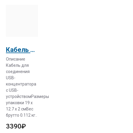
Печатающие
устройства
«Toshiba» –
оборудование,
позволяющее
решить
различные
Кабель USB2.0 A--B 3м
задачи. Вы
Описание
можете
Кабель для
расширить
соединения
возможности
USB-
аппарата,
концентратора
добавив в
с USB-
устройствомРазмеры
стандартную
упаковки 19 x
комплектацию
12.7 x 2 смВес
дополнительные
брутто 0.112 кг..
опции. К ним
3390₽
относятся:
модуль