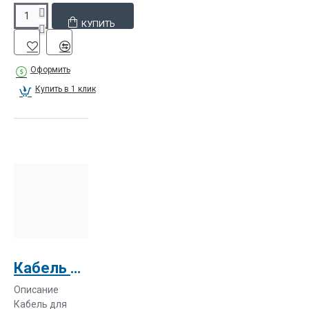
расширения
КУПИТЬ
памяти,
устройства
сортировки и
Оформить
брошюровки
Купить в 1 клик
материалов,
платы
сканера и
факса,
считыватель
бесконтактных
карт и многое
другое. Все
печатающие
устройства
подразумевают
Кабель USB2.0 A--B 5м
USB-
Описание
соединение.
Кабель для