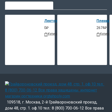
СЕЙЧАС ЛЮДИ ВЫБИРАЮТ
«пропасть»
в самых
неподходящий
Ленточный упаковщик банкнот DoCash 
Пленка O
момент.
0₽
2674₽
В интернет-
Купить
В закладки
В сравнение
Купить
магазине
«Оргтехполи»
представлен
кабель для
соединения
USB-
концентратора
с USB-
устройством
различной
длины. Для
109518, г. Москва, 2-й Грайвороновский проезд,
правильного
дом 48, стр. 1. оф.10 тел.: 8 (800) 700-06-12 Все права
подбора