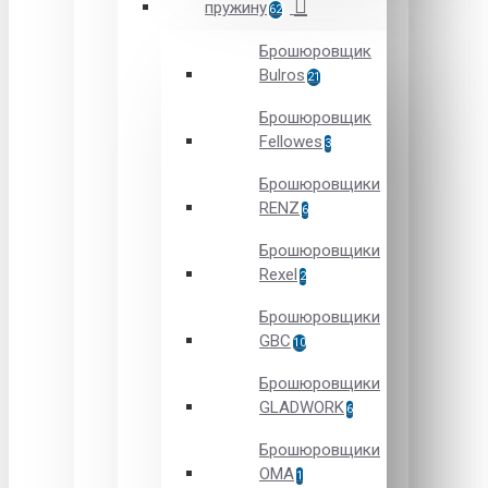
пружину
62
Брошюровщик
Bulros
21
Брошюровщик
Fellowes
3
Брошюровщики
RENZ
6
Брошюровщики
Rexel
2
Брошюровщики
GBC
10
Брошюровщики
GLADWORK
6
Брошюровщики
OMA
1