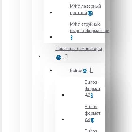
МФУ лазерный
цветной
139
МФУ струйные
широкоформатные
3
Пакетные ламинаторы
117
Bulros
33
Bulros
формат
A2
5
Bulros
формат
A4
11
Bulros