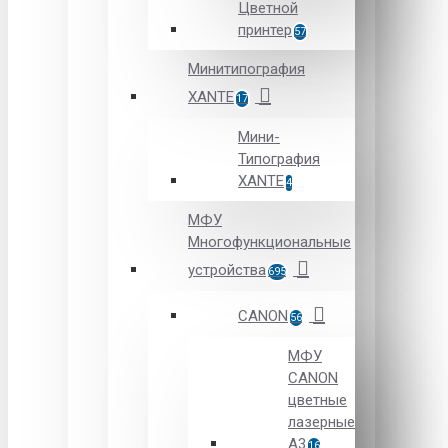
Цветной
принтер
57
Минитипография
XANTE
17
Мини-
Типография
XANTE
4
МФУ
Многофункциональные
устройства
695
CANON
56
МФУ
CANON
цветные
лазерные
А3
16