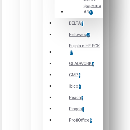
формата
А3
17
DELTA
4
Fellowes
23
Fujipla и HF FGK
17
GLADWORK
4
GMP
4
Ibico
4
Peach
6
Pingda
3
ProfiOffice
9