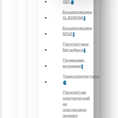
GBC
12
Брошюровщики
GLADWORK
2
Брошюровщики
RENZ
4
Переплётчики
Металбинд
7
Пружинами-
молниями
4
Термопереплетчики
15
Переплётчик
электрический
на
пластиковую
пружину