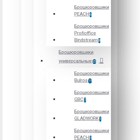
Брошюровщики
PEACH
6
Брошюровщики
Profioffice
Bindstream
8
Брошюровщики
универсальные
25
Брошюровщики
Bulros
19
Брошюровщики
GBC
7
Брошюровщики
GLADWORK
1
Брошюровщики
PEACH
3