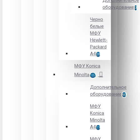
Дополнительное
оборудование
3
Черно
белые
МФУ
Hewlett-
Packard
А4
38
МФУ Konica
Minolta
107
Дополнительное
оборудование
60
МФУ
Konica
Minolta
A4
19
МФУ