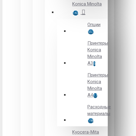
Konica Minolta
143
Опции
557
Принтеры
Konica
Minolta
A3
5
Принтеры
Konica
Minolta
A4
17
Расходные
материалы
198
Kyocera-Mita