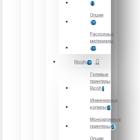
17
Опции
295
Расходные
материалы
159
Ricoh
196
Гелевые
принтеры
Ricoh
7
Инженерные
копиры
10
Монохромные
принтеры
23
Опции