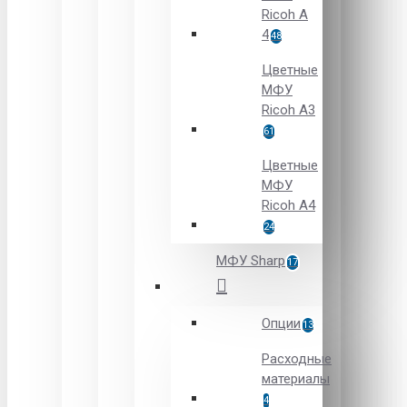
Ricoh A
4
48
Цветные
МФУ
Ricoh A3
61
Цветные
МФУ
Ricoh A4
24
МФУ Sharp
17
Опции
13
Расходные
материалы
4