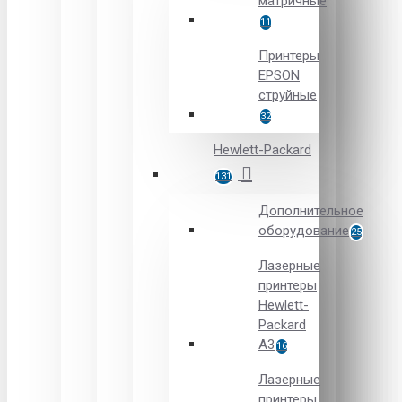
матричные
11
Принтеры
EPSON
струйные
32
Hewlett-Packard
131
Дополнительное
оборудование
25
Лазерные
принтеры
Hewlett-
Packard
A3
16
Лазерные
принтеры