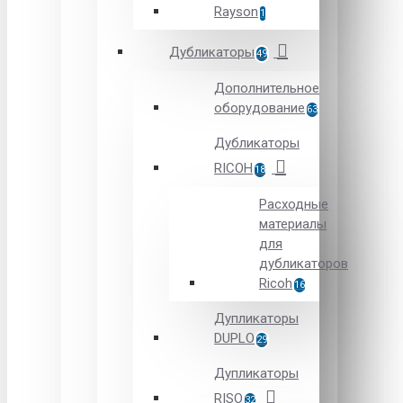
Rayson
1
Дубликаторы
49
Дополнительное
оборудование
63
Дубликаторы
RICOH
18
Расходные
материалы
для
дубликаторов
Ricoh
16
Дупликаторы
DUPLO
29
Дупликаторы
RISO
32