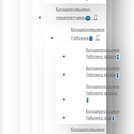
Брошюровщики-
переплетчики
151
Брошюровщики
Fellowes
13
Брошюровщики
fellowes galaxy
4
Брошюровщики
fellowes pulsar
2
брошюровщики
fellowes quasar
3
Брошюровщики
fellowes star
1
Брошюровщики