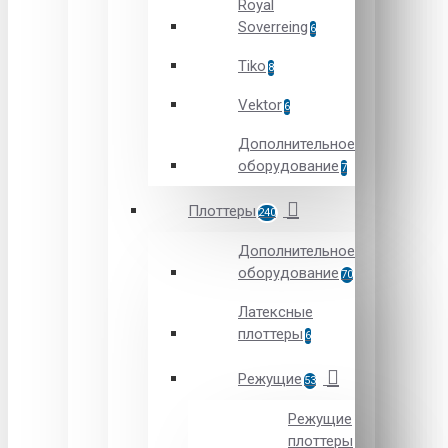
Royal
Soverreing
6
Tiko
8
Vektor
6
Дополнительное
оборудование
7
Плоттеры
240
Дополнительное
оборудование
70
Латексные
плоттеры
6
Режущие
53
Режущие
плоттеры