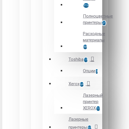
916
Полноцветные
принтеры
21
Расходные
материалы
48
Toshiba
19
Опции
3
Xerox
64
Лазерный
принтер
XEROX
10
Лазерные
принтеры
69