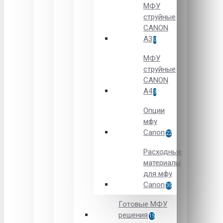
МФУ
струйные
CANON
А3
0
МФУ
струйные
CANON
А4
3
Опции
мфу
Canon
22
Расходные
материалы
для мфу
Canon
35
Готовые МФУ
решения
15