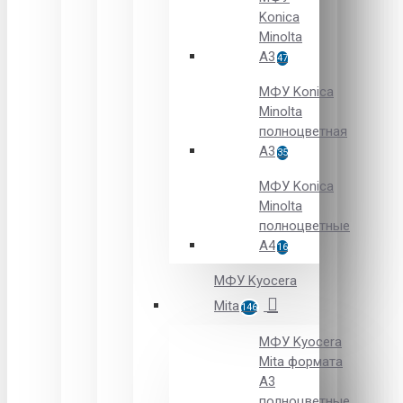
Konica
Minolta
A3
47
МФУ Konica
Minolta
полноцветная
А3
35
МФУ Konica
Minolta
полноцветные
А4
16
МФУ Kyocera
Mita
146
МФУ Kyocera
Mita формата
A3
полноцветные