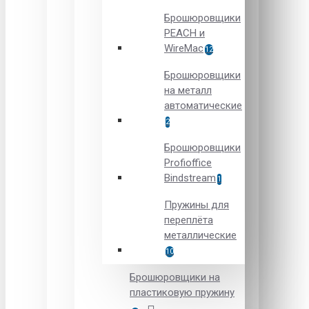
Брошюровщики
PEACH и
WireMac
12
Брошюровщики
на металл
автоматические
2
Брошюровщики
Рrofioffice
Вindstream
1
Пружины для
переплёта
металлические
10
Брошюровщики на
пластиковую пружину