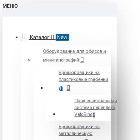
МЕНЮ
Каталог
New
Оборудование для офисов и
минитипографий
Брошюровщики на
пластиковые гребенки
11
Профессиональная
система переплета
VeloBind
5
Брошюровщики на
металлическую