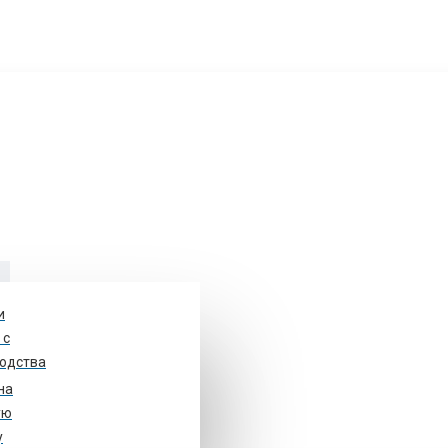
и
у
 с
одства
на
ом 48, стр. 1. оф.10
ую
у