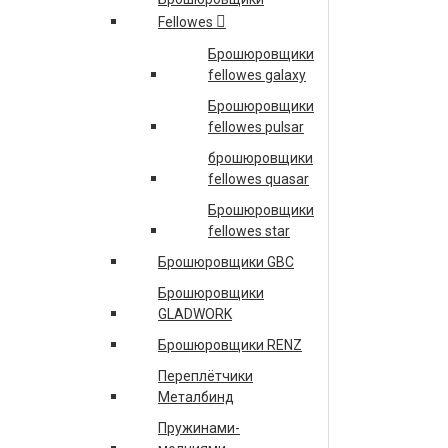
FINISHER SR3070 ФИНИШЕР ТИП SR3070
Fellowes
ПОДРОБНЕЕ
Брошюровщики
fellowes galaxy
ACCO BRANDS
Брошюровщики
ПЕРЕПЛЕТЧИК REXEL WB656 (СНЯТ С ПР-ВА,
fellowes pulsar
ЗАМЕНА НА GBC WIREBIND W20)
брошюровщики
4400435 УНИВЕРСАЛЬНЫЙ ПЕРЕПЛЕТЧИК GBC
fellowes quasar
MULTIBIND 420
Брошюровщики
GBC1712000 РУЛОННЫЙ ЛАМИНАТОР GBC ULTIMA
fellowes star
65
Брошюровщики GBC
БРОШЮРОВЩИК GBC CLICKMAN (IBICO CLICKMAN)
Брошюровщики
ПОД ЗАКАЗ!!
GLADWORK
ПОДРОБНЕЕ
Брошюровщики RENZ
EPSON
Переплётчики
Металбинд
C11CE39301A1 СТРУЙНЫЙ ПЛОТТЕР EPSON
Пружинами-
SURECOLOR SC-P7000