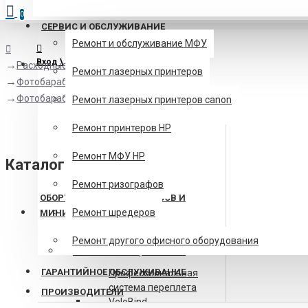
0
СЕРВИС И ОБСЛУЖИВАНИЕ
Ремонт и обслуживание МФУ
Вход \ Регистрация
Расходные материалы
Ремонт лазерных принтеров
Фотобарабаны
Фотобарабаны Xerox
Ремонт лазерных принтеров canon
Ремонт принтеров HP
Ремонт МФУ HP
Каталог
Ремонт ризографов
ОБОРУДОВАНИЕ ДЛЯ ОФИСОВ И
Ремонт шредеров
МИНИТИПОГРАФИЙ
Брошюровщики на
Ремонт другого офисного оборудования
пластиковые гребенки
ГАРАНТИЙНОЕ ОБСЛУЖИВАНИЕ
Профессиональная
система переплета
ПРОИЗВОДИТЕЛИ
VeloBind