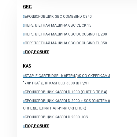
GBC
Брошюровщики на
металлическую пружину
БРОШЮРОВЩИК GBC COMBBIND C340
Брошюровщик Bulros
ПЕРЕПЛЕТНАЯ МАШИНА GBC CLICK 15
Брошюровщик
ПЕРЕПЛЕТНАЯ МАШИНА GBC DOCUBIND TL 200
Fellowes
ПЕРЕПЛЕТНАЯ МАШИНА GBC DOCUBIND TL 350
Брошюровщики RENZ
ПОДРОБНЕЕ
Брошюровщики Rexel
KAS
Брошюровщики GBC
STAPLE CARTRIDGE - КАРТРИДЖ СО СКРЕПКАМИ
Брошюровщики
"УЛИТКА" ДЛЯ KASFOLD, 5000 ШТ.\УП
GLADWORK
БРОШЮРОВЩИК KASFOLD 1000 (CНЯТ С ПР-ВА)
Брошюровщики OMA
БРОШЮРОВЩИК KASFOLD 2000 + SOS (СИСТЕМА
Брошюровщики
ОПРЕДЕЛЕНИЯ НАЛИЧИЯ СКРЕПОК)
PEACH и WireMac
БРОШЮРОВЩИК KASFOLD 2000 HCS
Брошюровщики на
металл
ПОДРОБНЕЕ
автоматические