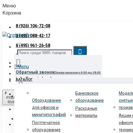
Меню
Корзина
8 (926) 106-72-08
8 (495) 088-42-17
8 (495) 961-26-58
Звонок бесплатный
8 (800) 700-06-12
Menu
Обратный звонок
Прием заказов с 9:00 до 18:00
info@orgtehpoly.com
КАТАЛОГ
Банковское
Модел
₽
Войти
Нашли товар дешевле?
Сообщите нам и мы снизим для вас цен
РУБЛЬ
Оборудование
оборудование
снятые
RUB
для офисов и
произв
Расходные
Регистрация
минитипографий
материалы
Акции 
Текстильщики-схема проезда
2-й Грайвороновский проезд, д
Постпечатное
офисн
8 (800) 700-06-12
оборудование
техник