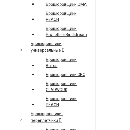
Брошюровщики OMA
2400102 СТЕПЛЕРНАЯ ГОЛОВКА ДЛЯ FOLDNAK
Брошюровщики
4/8/40 НА 210 СКОБ
PEACH
2400103 СТЕПЛЕРНАЯ ГОЛОВКА ДЛЯ FOLDNAK
Брошюровщики
4/8/40 НА 5000 СКОБ
Profioffice Bindstream
2932618 ТОЛКАТЕЛЬ FOLDNAK 8/40 ДЛЯ
Брошюровщики
ФАЙЛОВЫХ СКОБ
универсальные
2932619 (26) ТОЛКАТЕЛЬ К ШВЕЙНОЙ ГОЛОВКЕ
Брошюровщики
FOLDNAK 4/8/40 ПРЯМОЙ
Bulros
ПОДРОБНЕЕ
Брошюровщики GBC
RICOH
Брошюровщики
GLADWORK
КОНТРОЛЛЕР ПРИНТЕРА RW-3600
Брошюровщики
1 BIN TRAY BN3090 ОДНОСЕКЦИОННЫЙ
PEACH
РАЗДЕЛИТЕЛЬНЫЙ ЛОТОК ТИП BN3090
Брошюровщики-
CASTER TABLE TYPE D РОЛИКОВАЯ ПЛАТФОРМА
переплетчики
ТИП D
Брошюровщики