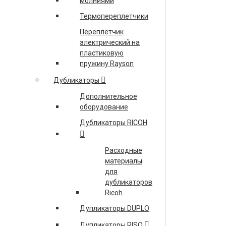
молниями
C13T00Q140 КОНТЕЙНЕР Q140 С ЧЕРНЫМИ
Термопереплетчики
ЧЕРНИЛАМИ EPSON ДЛЯ L7160/L7180
C13T596100 КАРТРИДЖ ЧЕРНЫЙ ДЛЯ EPSON SP
Переплётчик
электрический на
7900 PHOTO BLACK
пластиковую
C13T596200 КАРТРИДЖ ГОЛУБОЙ ДЛЯ EPSON SP
пружину Rayson
7900 CYAN
Дубликаторы
ПОДРОБНЕЕ
Дополнительное
оборудование
Дубликаторы RICOH
Расходные
материалы
для
дубликаторов
Ricoh
Дупликаторы DUPLO
Дупликаторы RISO