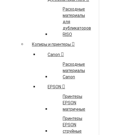
Расходные
материалы
для
дубликаторов
RISO
Копиры и принтеры
Canon
Расходные
материалы
Canon
EPSON
Принтеры
EPSON
матричные
Принтеры
EPSON
струйные