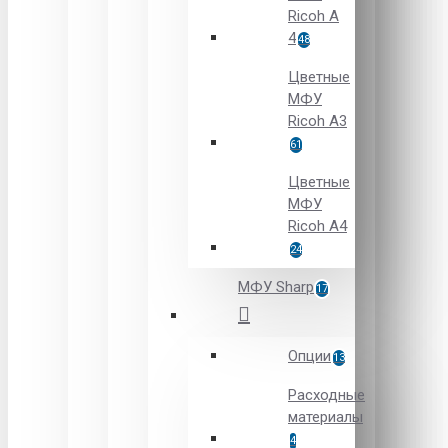
Ricoh A
4
48
Цветные
МФУ
Ricoh A3
61
Цветные
МФУ
Ricoh A4
24
МФУ Sharp
17
Опции
13
Расходные
материалы
4