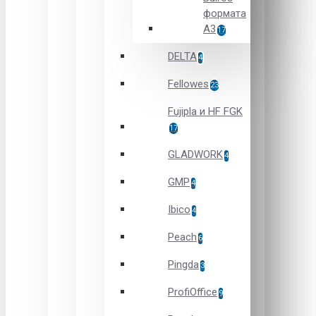
формата
А3
17
DELTA
4
Fellowes
23
Fujipla и HF FGK
17
GLADWORK
4
GMP
4
Ibico
4
Peach
6
Pingda
3
ProfiOffice
9