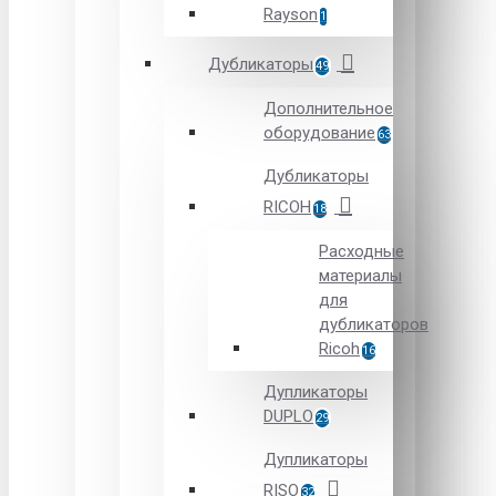
Rayson
1
Дубликаторы
49
Дополнительное
оборудование
63
Дубликаторы
RICOH
18
Расходные
материалы
для
дубликаторов
Ricoh
16
Дупликаторы
DUPLO
29
Дупликаторы
RISO
32