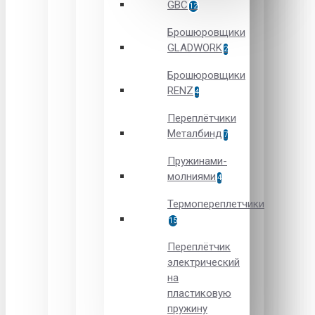
GBC
12
Брошюровщики
GLADWORK
2
Брошюровщики
RENZ
4
Переплётчики
Металбинд
7
Пружинами-
молниями
4
Термопереплетчики
15
Переплётчик
электрический
на
пластиковую
пружину