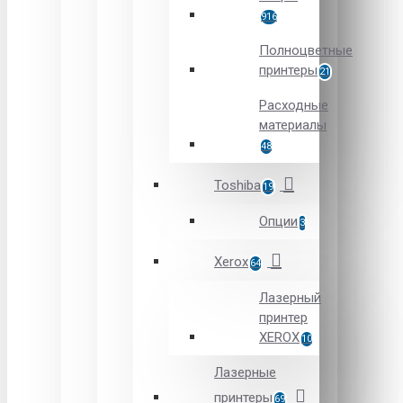
916
Полноцветные
принтеры
21
Расходные
материалы
48
Toshiba
19
Опции
3
Xerox
64
Лазерный
принтер
XEROX
10
Лазерные
принтеры
69