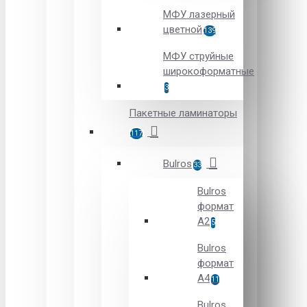
МФУ лазерный
цветной
139
МФУ струйные
широкоформатные
3
Пакетные ламинаторы
117
Bulros
33
Bulros
формат
A2
5
Bulros
формат
A4
11
Bulros