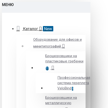
МЕНЮ
Каталог
New
Оборудование для офисов и
минитипографий
Брошюровщики на
пластиковые гребенки
11
Профессиональная
система переплета
VeloBind
5
Брошюровщики на
металлическую