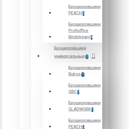
Брошюровщики
PEACH
6
Брошюровщики
Profioffice
Bindstream
8
Брошюровщики
универсальные
25
Брошюровщики
Bulros
19
Брошюровщики
GBC
7
Брошюровщики
GLADWORK
1
Брошюровщики
PEACH
3