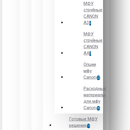
МФУ
струйные
CANON
А3
0
МФУ
струйные
CANON
А4
3
Опции
мфу
Canon
22
Расходные
материалы
для мфу
Canon
35
Готовые МФУ
решения
15