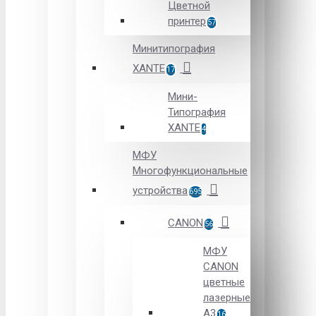
Цветной
принтер
57
Минитипография
XANTE
17
Мини-
Типография
XANTE
4
МФУ
Многофункциональные
устройства
695
CANON
56
МФУ
CANON
цветные
лазерные
А3
16