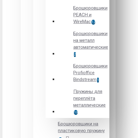
Брошюровщики
PEACH и
WireMac
12
Брошюровщики
на металл
автоматические
2
Брошюровщики
Рrofioffice
Вindstream
1
Пружины для
переплёта
металлические
10
Брошюровщики на
пластиковую пружину