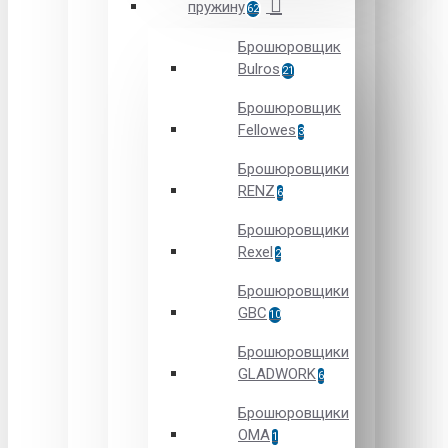
пружину
62
Брошюровщик
Bulros
21
Брошюровщик
Fellowes
3
Брошюровщики
RENZ
6
Брошюровщики
Rexel
2
Брошюровщики
GBC
10
Брошюровщики
GLADWORK
6
Брошюровщики
OMA
1