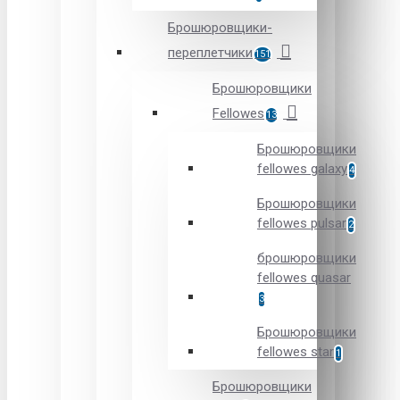
Брошюровщики-
переплетчики
151
Брошюровщики
Fellowes
13
Брошюровщики
fellowes galaxy
4
Брошюровщики
fellowes pulsar
2
брошюровщики
fellowes quasar
3
Брошюровщики
fellowes star
1
Брошюровщики