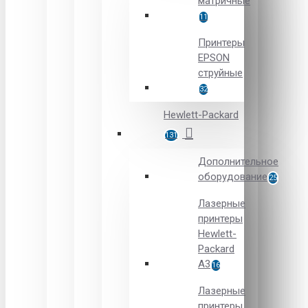
матричные
11
Принтеры
EPSON
струйные
32
Hewlett-Packard
131
Дополнительное
оборудование
25
Лазерные
принтеры
Hewlett-
Packard
A3
16
Лазерные
принтеры