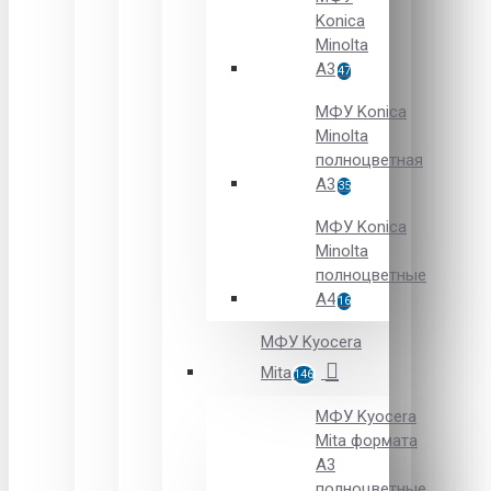
Konica
Minolta
A3
47
МФУ Konica
Minolta
полноцветная
А3
35
МФУ Konica
Minolta
полноцветные
А4
16
МФУ Kyocera
Mita
146
МФУ Kyocera
Mita формата
A3
полноцветные