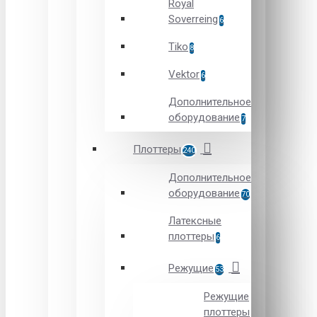
Royal
Soverreing
6
Tiko
8
Vektor
6
Дополнительное
оборудование
7
Плоттеры
240
Дополнительное
оборудование
70
Латексные
плоттеры
6
Режущие
53
Режущие
плоттеры