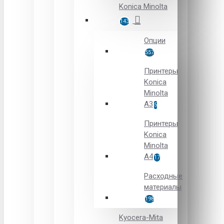
Konica Minolta
143
Опции
557
Принтеры
Konica
Minolta
A3
5
Принтеры
Konica
Minolta
A4
17
Расходные
материалы
198
Kyocera-Mita