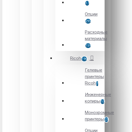
17
Опции
295
Расходные
материалы
159
Ricoh
196
Гелевые
принтеры
Ricoh
7
Инженерные
копиры
10
Монохромные
принтеры
23
Опции