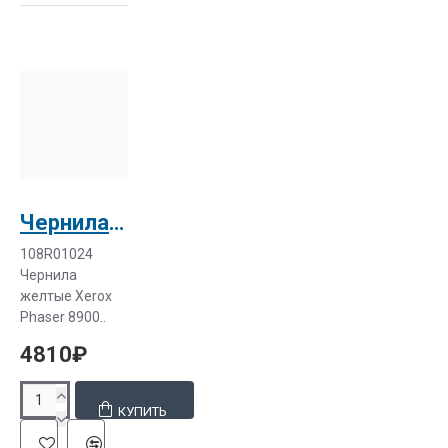
Чернила желтые Xerox Phaser 8900 (6x2.82k)
108R01024
Чернила
желтые Xerox
Phaser 8900..
4810₽
КУПИТЬ