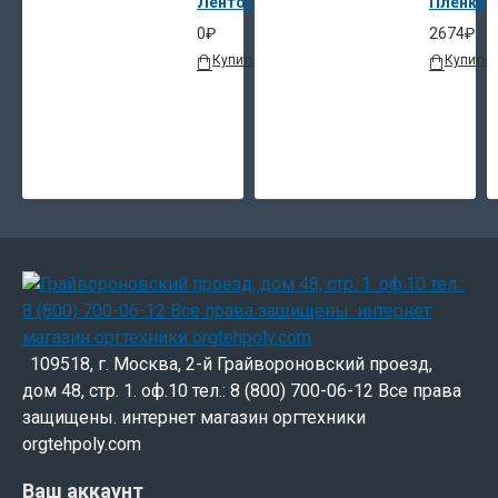
Ленточный упаковщик банкнот DoCash 
Пленка O
0₽
2674₽
Купить
В закладки
В сравнение
Купить
109518, г. Москва, 2-й Грайвороновский проезд,
дом 48, стр. 1. оф.10 тел.: 8 (800) 700-06-12 Все права
защищены. интернет магазин оргтехники
orgtehpoly.com
Ваш аккаунт