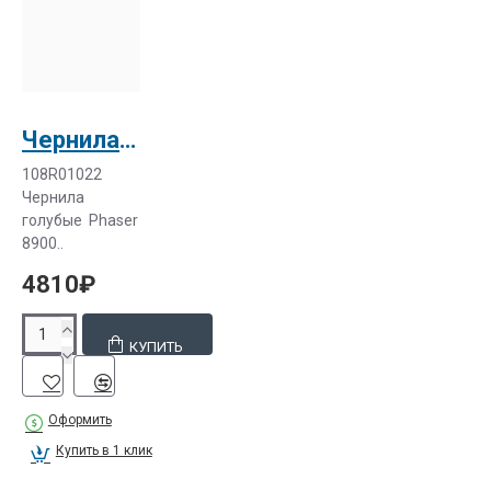
Чернила голубые Xerox Phaser 8900 (108R01022)
108R01022
Чернила
голубые Phaser
8900..
4810₽
КУПИТЬ
Оформить
Купить в 1 клик