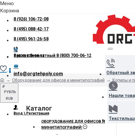
Меню
Корзина
8 (926) 106-72-08
8 (495) 088-42-17
8 (495) 961-26-58
Звонок бесплатный
8 (800) 700-06-12
8 (800) 700-06-12
0
Обратный з
info@orgtehpoly.com
Оборудование для офисов и минитипографий
Копиры и 
₽
РУБЛЬ
Нашли тов
RUB
Каталог
Вход \ Регистрация
Текстильщ
ОБОРУДОВАНИЕ ДЛЯ ОФИСОВ И
МИНИТИПОГРАФИЙ