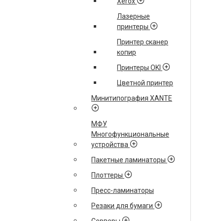
Xerox
Лазерные
принтеры
Принтер сканер
копир
Принтеры OKI
Цветной принтер
Минитипография XANTE
МФУ
Многофункциональные
устройства
Пакетные ламинаторы
Плоттеры
Пресс-ламинаторы
Резаки для бумаги