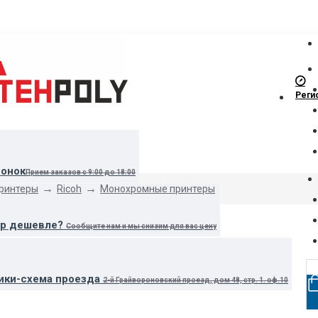
Реги
вонок
Прием заказов с 9:00 до 18:00
принтеры
Ricoh
Монохромные принтеры
ар дешевле?
Сообщите нам и мы снизим для вас цену
ики-схема проезда
2-й Грайвороновский проезд, дом 48, стр. 1. оф.10