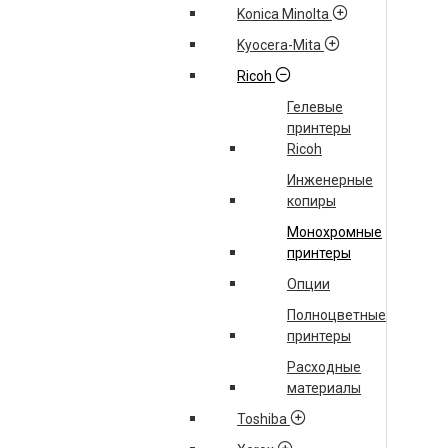
Konica Minolta
Kyocera-Mita
Ricoh
Гелевые
принтеры
Ricoh
Инженерные
копиры
Монохромные
принтеры
Опции
Полноцветные
принтеры
Расходные
материалы
Toshiba