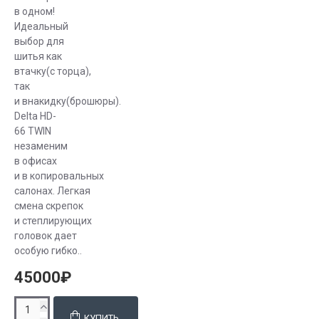
в одном!
Идеальный
выбор для
шитья как
втачку(с торца),
так
и внакидку(брошюры).
Delta HD-
66 TWIN
незаменим
в офисах
и в копировальных
салонах. Легкая
смена скрепок
и степлирующих
головок дает
особую гибко..
45000₽
КУПИТЬ