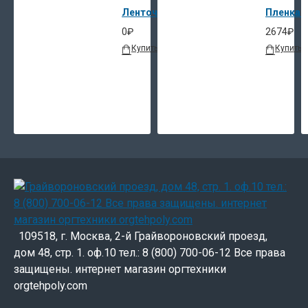
Ленточный упаковщик банкнот DoCash 
Пленка O
0₽
2674₽
Купить
В закладки
В сравнение
Купить
109518, г. Москва, 2-й Грайвороновский проезд,
дом 48, стр. 1. оф.10 тел.: 8 (800) 700-06-12 Все права
защищены. интернет магазин оргтехники
orgtehpoly.com