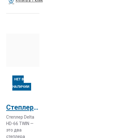
Купить в 1 клик
НЕТ В
НАЛИЧИИ
Степлер Delta-HD 66 TWIN (электрический)
Степлер Delta
HD-66 TWIN —
это два
степлера