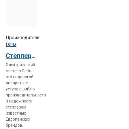
Производитель:
Delta
Степлер электрический Delta HD 66
Электрический
степлер Delta
это недорогой
аппарат, не
уступаюший по
производительности
и надежности
степлерам
известных
Европейских
брендов.