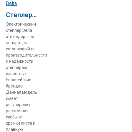
Delta
Степлер электрический Delta HD 66 (голова Rapid 106 Швеция)
Электрический
степлер Delta
это недорогой
аппарат, не
уступаюший по
производительности
и надежности
степлерам
известных
Европейских
брендов.
Данная модель
имеет
регулировку
расстояния
скобы от
кромки листа и
плавную