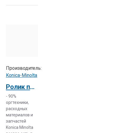
Производитель:
Konica-Minolta
Ролик переноса изображения Transfer Roller Konica Minolta C353P (A02ER71300)
- 90%
оргтехники,
расходных
материалов и
запчастей
Konica Minolta