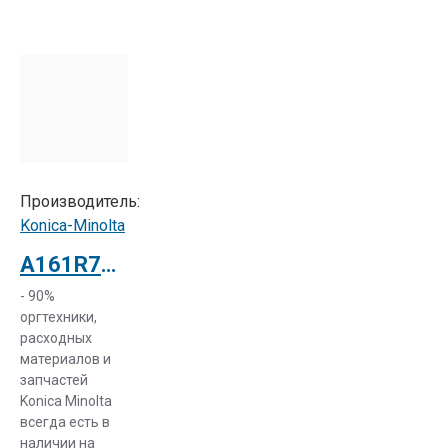
Производитель:
Konica-Minolta
A161R73300 Модуль переноса изображения Konica Minolta для bizhub C224 (A161R73311)
- 90%
оргтехники,
расходных
материалов и
запчастей
Konica Minolta
всегда есть в
наличии на