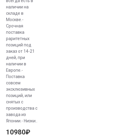
всегда есть в
наличии на
складе в
Москве.-
Срочная
поставка
раритетных
позиций под
заказ от 14-21
дней, при
наличии в
Европе.-
Поставка
совсем
эксклюзивных
позиций, или
снятых с
производства с
завода из
Японии.- Низки..
10980₽