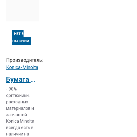
НЕТ В
НАЛИЧИИ
Производитель:
Konica-Minolta
Бумага для банеров Konica Minolta Banner Paper 250 sheets 160g/sm
- 90%
оргтехники,
расходных
материалов и
запчастей
Konica Minolta
всегда есть в
наличии на