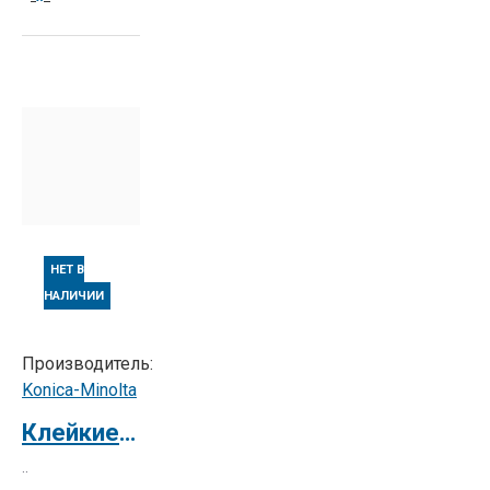
НЕТ В
НАЛИЧИИ
Производитель:
Konica-Minolta
Клейкие этикетки Konica Minolta Address Labels A, 100 sheets (14/sheet)
..