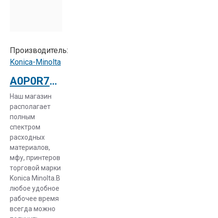
Производитель:
Konica-Minolta
A0P0R73466 Блок фиксации изображения (Печка) Konica Minolta Bizhub C452 (A0P0R73444)
Наш магазин
располагает
полным
спектром
расходных
материалов,
мфу, принтеров
торговой марки
Konica Minolta.В
любое удобное
рабочее время
всегда можно