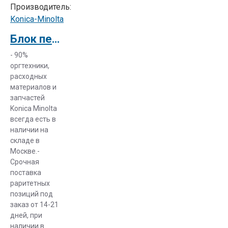
Производитель:
Konica-Minolta
Блок переноса изображения Konica Minolta Magicolor 8650DN (A02ER73511)
- 90%
оргтехники,
расходных
материалов и
запчастей
Konica Minolta
всегда есть в
наличии на
складе в
Москве.-
Срочная
поставка
раритетных
позиций под
заказ от 14-21
дней, при
наличии в