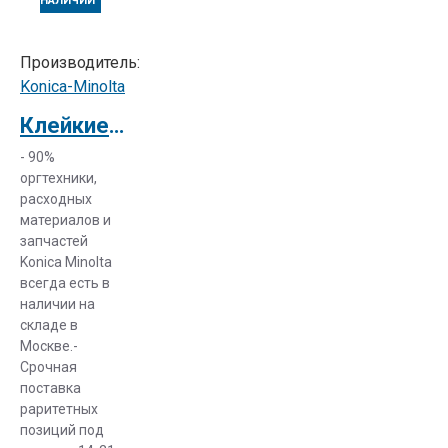
НАЛИЧИИ
Производитель:
Konica-Minolta
Клейкие этикетки Konica Minolta Address Labels B, 100 sheets (24/sheet)
- 90%
оргтехники,
расходных
материалов и
запчастей
Konica Minolta
всегда есть в
наличии на
складе в
Москве.-
Срочная
поставка
раритетных
позиций под