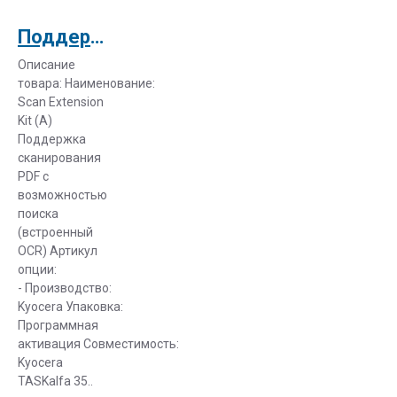
Поддержка сканирования PDF для Kyocera TASKalfa 3501i (870LSHW007)
Описание
товара: Наименование:
Scan Extension
Kit (A)
Поддержка
сканирования
PDF с
возможностью
поиска
(встроенный
OCR) Артикул
опции:
- Производство:
Kyocera Упаковка:
Программная
активация Совместимость:
Kyocera
TASKalfa 35..