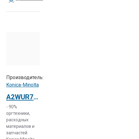
Производитель:
Konica-Minolta
A2WUR70622 Ролик переноса изображения Konica Minolta 552 / 652
- 90%
оргтехники,
расходных
материалов и
запчастей