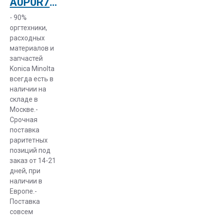
A0P0R70011 Блок переноса изображения Image Transfer Unit Konica Minolta bizhub C452/C552 (A2X0R70111)
- 90%
оргтехники,
расходных
материалов и
запчастей
Konica Minolta
всегда есть в
наличии на
складе в
Москве.-
Срочная
поставка
раритетных
позиций под
заказ от 14-21
дней, при
наличии в
Европе.-
Поставка
совсем