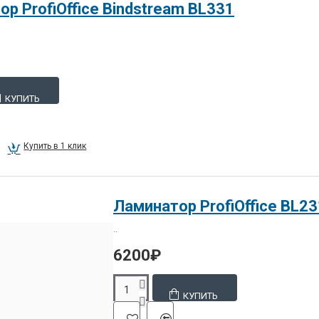
р ProfiOffice Bindstream ВL331
КУПИТЬ
Купить в 1 клик
Ламинатор ProfiOffice BL2
..
6200₽
КУПИТЬ