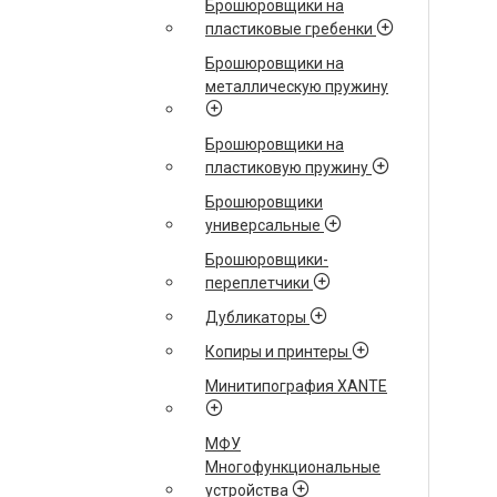
Брошюровщики на
пластиковые гребенки
Брошюровщики на
металлическую пружину
Брошюровщики на
пластиковую пружину
Брошюровщики
универсальные
Брошюровщики-
переплетчики
Дубликаторы
Копиры и принтеры
Минитипография XANTE
МФУ
Многофункциональные
устройства