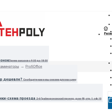
Реги
вонок
Прием заказов с 9:00 до 18:00
ламинаторы
ProfiOffice
ар дешевле?
Сообщите нам и мы снизим для вас цену
ики-схема проезда
2-й Грайвороновский проезд, дом 48, стр. 1. оф.10