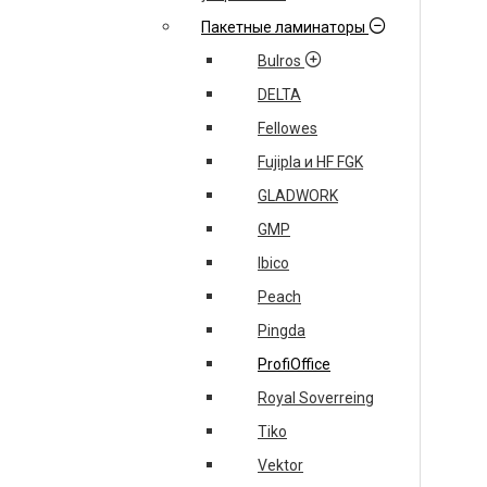
Пакетные ламинаторы
Bulros
DELTA
Fellowes
Fujipla и HF FGK
GLADWORK
GMP
Ibico
Peach
Pingda
ProfiOffice
Royal Soverreing
Tiko
Vektor