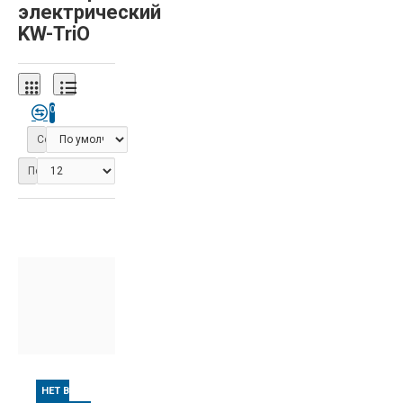
электрический
KW-TriO
0
Сортировка:
Показать:
НЕТ В