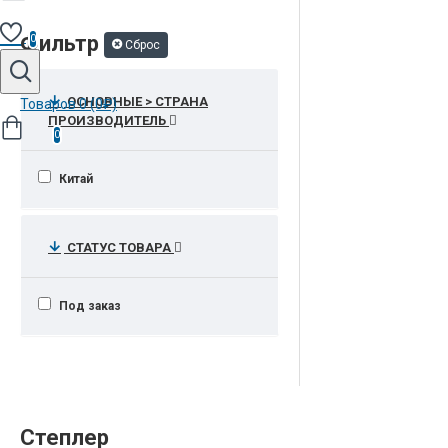
Фильтр
0
Сброс
ОСНОВНЫЕ > СТРАНА
Товаров 0 (0₽)
ПРОИЗВОДИТЕЛЬ
0
Китай
СТАТУС ТОВАРА
Под заказ
Степлер