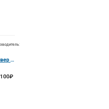
зводитель:
Сервер HP Proliant DL585R7 6176SE
0100₽