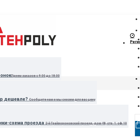
Реги
вонок
Прием заказов с 9:00 до 18:00
ар дешевле?
Сообщите нам и мы снизим для вас цену
ики-схема проезда
2-й Грайвороновский проезд, дом 48, стр. 1. оф.10