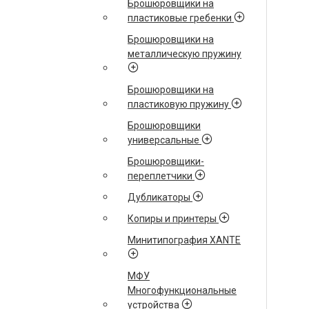
Брошюровщики на
пластиковые гребенки
Брошюровщики на
металлическую пружину
Брошюровщики на
пластиковую пружину
Брошюровщики
универсальные
Брошюровщики-
переплетчики
Дубликаторы
Копиры и принтеры
Минитипография XANTE
МФУ
Многофункциональные
устройства