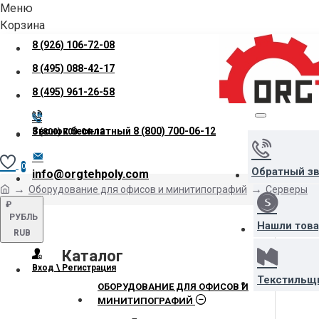
Меню
Корзина
8 (926) 106-72-08
8 (495) 088-42-17
8 (495) 961-26-58
Звонок бесплатный
8 (800) 700-06-12
8 (800) 700-06-12
0
Обратный з
info@orgtehpoly.com
Оборудование для офисов и минитипографий
Серверы
₽
РУБЛЬ
Нашли тов
RUB
Каталог
Вход \ Регистрация
Текстильщ
ОБОРУДОВАНИЕ ДЛЯ ОФИСОВ И
МИНИТИПОГРАФИЙ