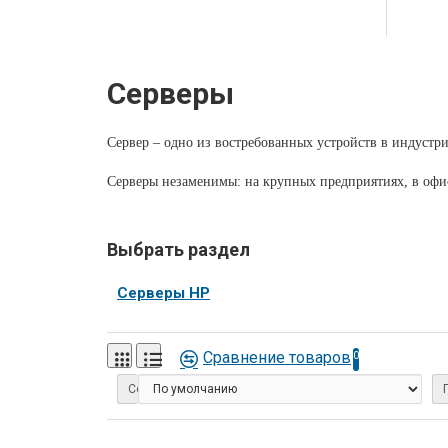
Серверы
Сервер – одно из востребованных устройств в индустр
Серверы незаменимы: на крупных предприятиях, в офи
Не обойтись без серверов и на производстве любого на
Выбрать раздел
Особенно сервер необходим там, где имеют дело с хра
Серверы HP
Использование сервером позволяет избежать монотонно
секунды.
Сравнение товаров
0
При этом сервер обеспечивает высокое качество обраб
Сортировка:
Широкий спектр серверов от компании Копифлай.
Хотите купить сервер?