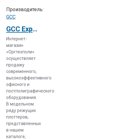
для режущих
Производитель:
плоттеров
GCC
простое и
GCC Expert 24 LX
доступное.
Можно
Интернет-
создавать
магазин
макеты в
«Оргтехполи»
специальных
осуществляет
продажу
программах
современного,
обработки
высокоэффективного
векторных
офисного и
рисунков –
постполиграфического
Adobe
оборудования.
Illustrator и
В модельном
CorelDraw.
ряду режущих
плоттеров,
Плоттер
представленных
также дает
в нашем
возможность
каталоге,