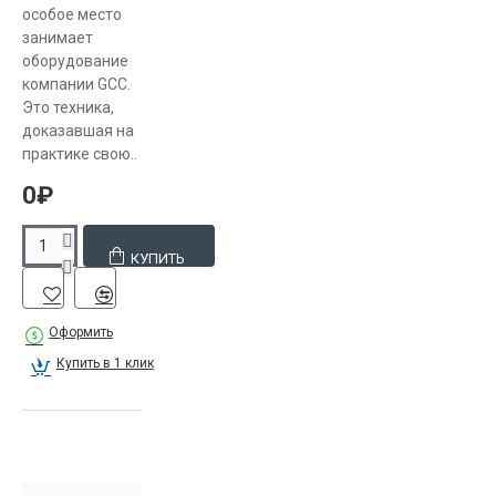
воспользоваться
особое место
готовыми
занимает
клипартами.
оборудование
компании GCC.
Принцип
Это техника,
доказавшая на
работы
практике свою..
0₽
В первую
очередь
необходимо
КУПИТЬ
загрузить
выбранное
изображение
Оформить
в программу
Купить в 1 клик
каттера. Затем
заправить
материал,
который
используется