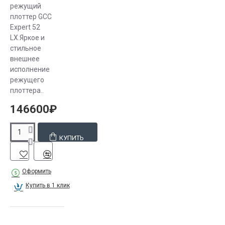
режущий
температуру
плоттер GCC
поверхности
Expert 52
материала
LХ.Яркое и
до 20 °С;
стильное
протереть
внешнее
исполнение
растворителем,
режущего
предназначенным
плоттера..
именно
для
146600₽
этого
материала;
КУПИТЬ
вытереть
сухой
тряпкой.
Оформить
Эти
Купить в 1 клик
процедуры
проводят
перед