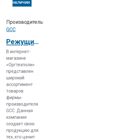
НАЛИЧИИ
витрины,
рекламные
щиты,
Производитель:
сувенирная
GCC
продукция и
Режущий плоттер GCC Vogue TP-183P
другая
продукция.
В интернет-
магазине
В нашем
«Оргтехполи»
интернет-
представлен
широкий
магазине вас
ассортимент
ждет очень
товаров
богатый
фирмы-
ассортимент
производителя
каттеров. Мы
GCC. Данная
занимаемся
компания
реализаций
создает свою
продукцию для
этого
тех, кто ценит
оборудования