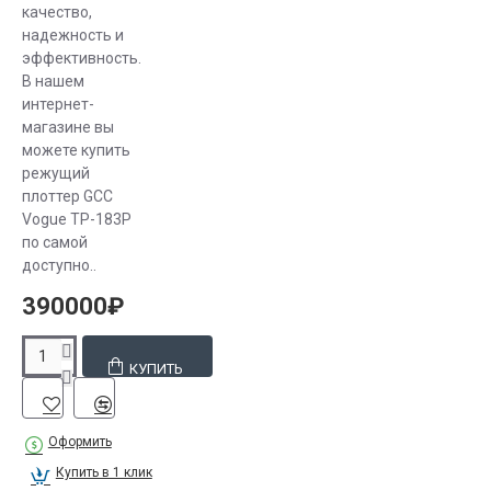
качество,
уже давно,
надежность и
поэтому
эффективность.
знаем в нем
В нашем
толк. У нас вы
интернет-
найдете
магазине вы
можете купить
надежные и
режущий
качественные
плоттер GCC
устройства
Vogue TP-183P
для
по самой
безупречной
доступно..
плоттерной
390000₽
резки.
КУПИТЬ
Оформить
Купить в 1 клик