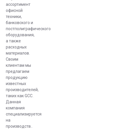
режущего
ассортимент
типа:
офисной
техники,
планшетный,
банковского и
рулонный.
постполиграфического
оборудования,
Планшетные
а также
режущие
расходных
плоттеры
материалов.
применяются
Своим
клиентам мы
в САПР для
предлагаем
изготовления
продукцию
лекал из
известных
бумаги,
производителей,
пластика или
таких как GCC.
картона, а
Данная
также для
компания
специализируется
создания
на
упаковки,
производств..
прототипов,