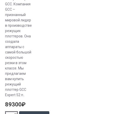
для того,
GCC. Компания
чтобы точно
GCC –
разрезать
признанный
пленочное
мировой лидер
покрытие и
в производстве
не
режущих
плоттеров. Она
травмировать
создала
подложку. На
аппараты с
следующем
самой большой
этапе
скоростью
происходит
резки в этом
запуск
классе. Мы
процесса
предлагаем
вам купить
резки. После
режущий
этого остатки
плоттер GCC
пленки
Expert 52 п..
удаляются, а
89300₽
полученное
изображение