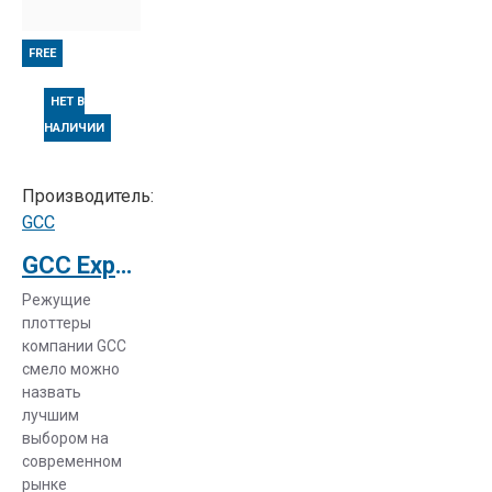
режущих
плоттеров
FREE
НЕТ В
Каттеры
НАЛИЧИИ
легко
справляются
с разными
Производитель:
типами
GCC
бумаги. Это
GCC Expert 24
может быть
обычная
Режущие
бумага,
плоттеры
картон
компании GCC
смело можно
небольшой
назвать
толщины,
лучшим
самоклеящаяся
выбором на
или
современном
виниловая
рынке