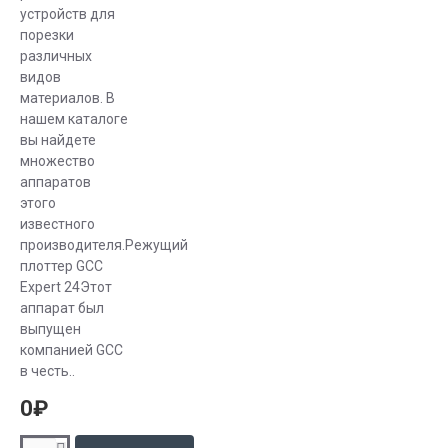
пленка. Без
устройств для
плоттера не
порезки
различных
обходится ни
видов
одно
материалов. В
рекламное
нашем каталоге
агентство или
вы найдете
типография.
множество
Все, что мы
аппаратов
видим вокруг
этого
известного
себя, –
производителя.Режущий
витрины,
плоттер GCC
указатели
Expert 24Этот
улиц Москвы,
аппарат был
таблички –
выпущен
было создано
компанией GCC
с помощью
в честь..
плоттеров.
0₽
С помощью