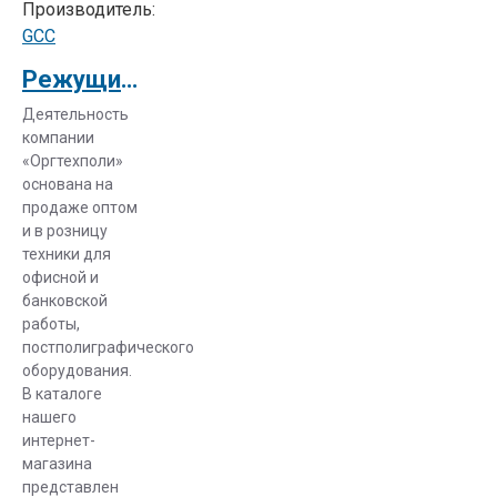
Производитель:
материал,
GCC
необходимо
Режущий плоттер GCC Expert 52 LХ
тщательно
подготовить
Деятельность
основу:
компании
«Оргтехполи»
удалить
основана на
загрязнения
продаже оптом
и пятна
и в розницу
жира;
техники для
офисной и
стереть
банковской
остатки
работы,
прежней
постполиграфического
рекламы
оборудования.
(в
В каталоге
случае с
нашего
рекламными
интернет-
магазина
щитами);
представлен
довести