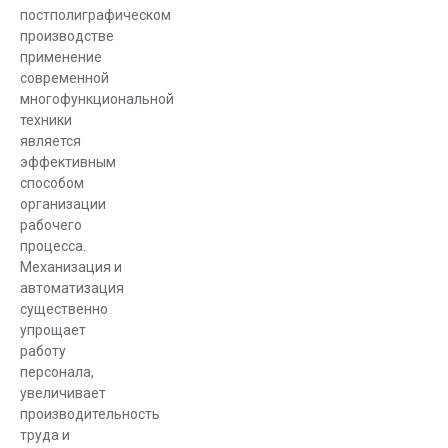
создания
постполиграфическом
производстве
До появления
применение
режущих
современной
плоттеров
многофункциональной
вывески,
техники
афиши и
является
эффективным
другая
способом
наружная
организации
реклама
рабочего
создавались
процесса.
вручную с
Механизация и
помощью
автоматизация
красок. После
существенно
упрощает
того как
работу
появились
персонала,
полимерные
увеличивает
самоклеющиеся
производительность
пленки,
труда и