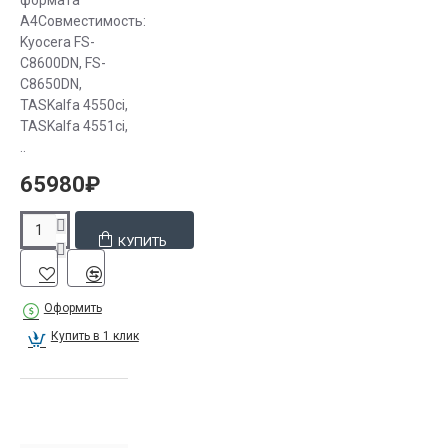
формата
А4Совместимость:
Kyocera FS-
C8600DN, FS-
C8650DN,
TASKalfa 4550ci,
TASKalfa 4551ci,
..
65980₽
КУПИТЬ
Оформить
Купить в 1 клик