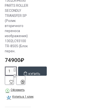
1302LK94050
Если у вас
PARTS ROLLER
возникли
SECONDLY
TRANSFER SP
вопросы,
(Ролик
касающиеся
вторичного
выбора
переноса
техники, вы
изображения)
можете
1302LC93100
задать их
TR-8505 (Блок
нашим
перен..
профессиональным
74900₽
консультантам.
КУПИТЬ
Оформить
Купить в 1 клик