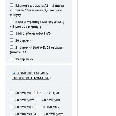
2,8 листа формата A1, 1,6 листа
формата A0 в минуту, 2,4 метра в
минуту
5.6/3.3 страниц в минуту А1/А0;
4.8 метров в минуту
18/8 стр/мин А4/А3 ч/б
20 стр./мин
21 стр/мин (ч/б А4), 21 стр/мин
(цветн. А4)
25 стр./мин
25 стр/мин А4 ч/б.
КОМПЛЕКТАЦИЯ >
26 стр/мин (ч/б А4), 26 стр/мин
(цветн. А4)
ПЛОТНОСТЬ БУМАГИ
26 страниц формата A4 в минуту
в черно-белом и цветном режимах
50-120 г/м
60 – 120 г/мІ
26 чёрно-белых и полноцветных
60-120 g/m2
60-120 g/mІ
страниц в минуту
60-120 г/м2
60-150 г/м2
30 стр/мин (ч/б А4), 30 стр/мин
(цветн. А4)
60-200 г/кв.м
60-220 g/m2