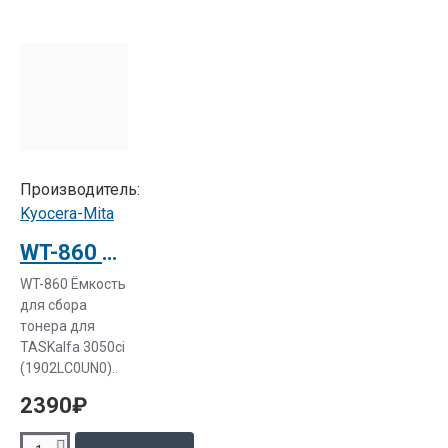
качество
и
точность
печати;
продолжительный
срок
использования
картриджей;
Производитель:
устойчивость
Kyocera-Mita
печатной
продукции
WT-860 Ёмкость для сбора тонера для TASKalfa 3050ci (1902LC0UN0)
к
WT-860 Ёмкость
воздействию
для сбора
влаги;
тонера для
низкая
TASKalfa 3050ci
себестоимость
(1902LC0UN0)..
единицы
2390₽
печатной
продукции.