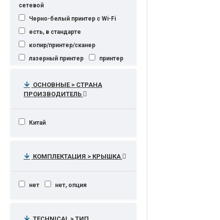
сетевой
Черно-белый принтер с Wi-Fi
есть, в стандарте
копир/принтер/сканер
лазерный принтер
принтер
сетевой лазерный принтер
ОСНОВНЫЕ > СТРАНА
сетевой принтер
ПРОИЗВОДИТЕЛЬ
сетевой притер
сетевой цветной принтер
Китай
цветной принтер
КОМПЛЕКТАЦИЯ > КРЫШКА
нет
нет, опция
TECHNICAL > ТИП