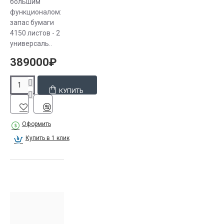
большим
пылесосом
функционалом:
для
запас бумаги
устранения
4150 листов - 2
универсаль..
загрязнения.
Предотвращение
389000₽
попадания
пыли на
КУПИТЬ
барабан
принтера
поможет
Оформить
качественная
Купить в 1 клик
бумага и
вовремя
проведённая
профилактика
аппарата.
Пользуйтесь
тем