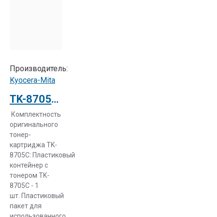
Производитель:
Kyocera-Mita
TK-8705C Тонер-картридж голубой Kyocera TASKalfa 6550ci (1T02K9CNL0)
Комплектность
оригинального
тонер-
картриджа TK-
8705C: Пластиковый
контейнер с
тонером TK-
8705C - 1
шт. Пластиковый
пакет для
использованного