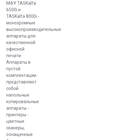
которые
МФУ TASKalfa
6500i и
могут
TASKalfa 8000i -
нарушить
монохромные
работу
высокопроизводительные
оборудования.
аппараты для
Не
качественной
допускайте
офисной
просыпания
печати.
Аппараты в
содержимого
пустой
тонера
комплектации
внутрь
представляют
техники.
собой
Если же
напольные
это всё-
копировальные
таки
аппараты -
принтеры -
случилось,
цветные
воспользуйтесь
сканеры,
кисточкой
оснащенные
или