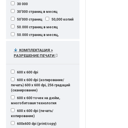
30 000
30'000 страниц в месяц
50'000 страниц
50,000 копий
50.000 страниц в месяц
50.000 страниц в месяц,
65.000 страниц в месяц (A4)
КОМПЛЕКТАЦИЯ >
100,000 страниц
РАЗРЕШЕНИЕ ПЕЧАТИ
150'000 страниц
150'000 страниц в месяц
600 x 600 dpi
150.000 страниц/месяц
600 x 600 dpi (копирование/
150.000 страниц в месяц
печать) 600 x 600 dpi, 256 градаций
200.000 страниц в месяц
(сканирование)
250'000 страниц
600 x 600 точек на дюйм,
многобитовая технология
250.000 страниц в месяц
600 х 600 dpi (печать/
275.000 страниц в месяц
копирование)
20000
20000 стр./мес
600х600 dpi (print/copy)
20000 стр/мес.