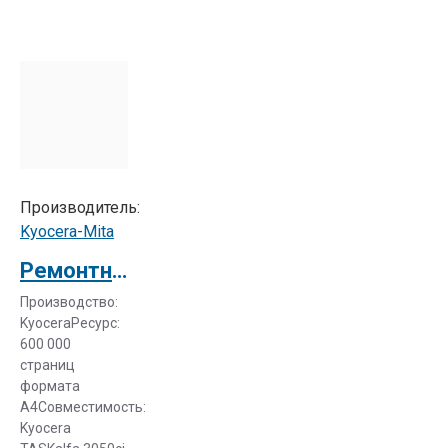
Производитель:
Kyocera-Mita
Ремонтный комплект MK-8305B для TASKalfa 3050ci (1702LK0UN1)
Производство:
KyoceraРесурс:
600 000
страниц
формата
А4Совместимость:
Kyocera