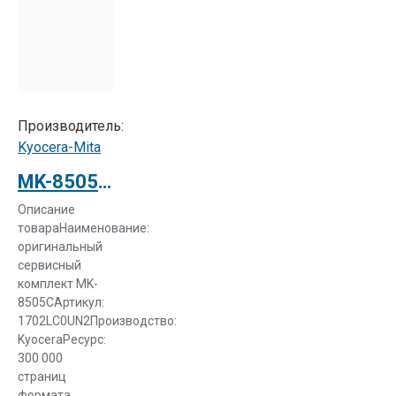
Производитель:
Kyocera-Mita
MK-8505C Ремонтный комплект для TASKalfa 4550ci/5550ci (1702LC0UN2)
Описание
товараНаименование:
оригинальный
сервисный
комплект MK-
8505CАртикул:
1702LC0UN2Производство:
KyoceraРесурс:
300 000
страниц
формата