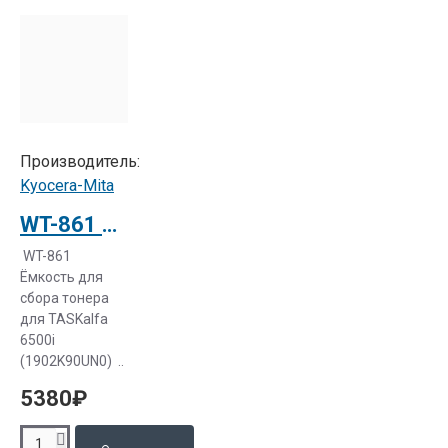
Производитель:
Kyocera-Mita
WT-861 Ёмкость для сбора тонера для TASKalfa 6500i (1902K90UN0)
WT-861
Ёмкость для
сбора тонера
для TASKalfa
6500i
(1902K90UN0) ..
5380₽