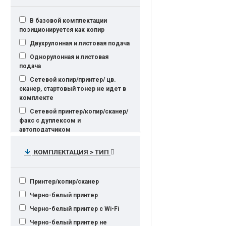
В базовой комплектации
позиционируется как копир
Двухрулонная и листовая подача
Однорулонная и листовая
подача
Сетевой копир/принтер/ цв.
сканер, стартовый тонер не идет в
комплекте
Сетевой принтер/копир/сканер/
факс с дуплексом и
автоподатчиком
Черно-белый принтер с
КОМПЛЕКТАЦИЯ > ТИП
дуплексом
сетевой копир/принтер/сканер
Принтер/копир/сканер
Черно-белый принтер
Черно-белый принтер c Wi-Fi
Черно-белый принтер не