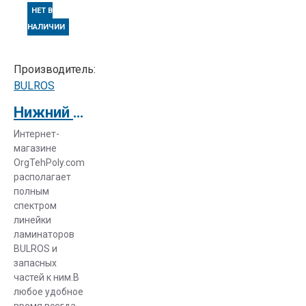
НЕТ В
НАЛИЧИИ
Производитель:
BULROS
Нижний нагревательный вал для Bulros FM360 mini
Интернет-
магазине
OrgTehPoly.com
располагает
полным
спектром
линейки
ламинаторов
BULROS и
запасных
частей к ним.В
любое удобное