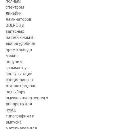
полным
спектром
линейки
ламинаторов
BULROS и
запасных
частей к ним.В
любое удобное
время всегда
можно
получить
граммотную
консультации
специалистов
отдела продаж
по выбору
высококачественного
аппарата для
нужд
типографиии и
выпуска
материалов для