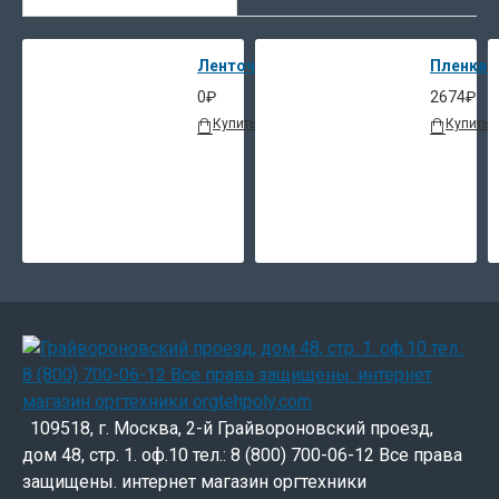
Ленточный упаковщик банкнот DoCash 
Пленка O
0₽
2674₽
Купить
В закладки
В сравнение
Купить
109518, г. Москва, 2-й Грайвороновский проезд,
дом 48, стр. 1. оф.10 тел.: 8 (800) 700-06-12 Все права
защищены. интернет магазин оргтехники