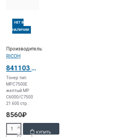
НЕТ В
НАЛИЧИИ
Производитель:
RICOH
841103 Тонер тип MPC7500E желтый Ricoh Aficio MP C6000/C7500
Тонер тип
MPC7500E
желтый MP
C6000/C7500
21 600 стр..
8560₽
КУПИТЬ