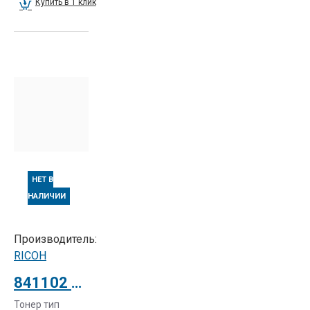
Купить в 1 клик
НЕТ В
НАЛИЧИИ
Производитель:
RICOH
841102 Тонер тип MPC7500E малиновый для Ricoh Aficio MP C6000/C7500
Тонер тип