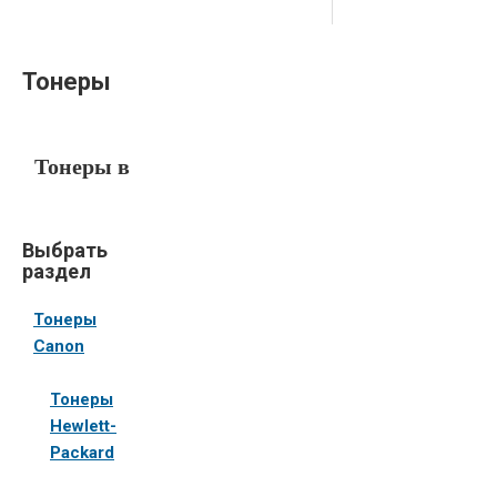
Тонеры
Тонеры в
интернет
магазине
Выбрать
раздел
Оргтехполи
Тонеры
Canon
Если вы
Тонеры
пользуетесь
Hewlett-
принтером,
Packard
факсом,
копировальной