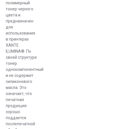
полимерный
тонер черного
цвета и
предназначен
для
использования
в принтерах
XANTE
ILUMINA®. По
своей структуре
тонер
однокомпонентный
и не содержит
силиконового
масла. Это
означает, что
печатная
продукция
хорошо
поддается
послепечатной