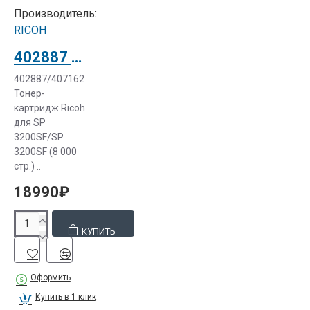
Производитель:
RICOH
402887 Тонер-картридж Ricoh для SP 3200SF/SP 3200SF (407162)
402887/407162
Тонер-
картридж Ricoh
для SP
3200SF/SP
3200SF (8 000
стр.) ..
18990₽
КУПИТЬ
Оформить
Купить в 1 клик