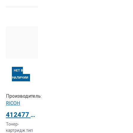
НЕТ В
НАЛИЧИИ
Производитель:
RICOH
412477 Тонер-картридж тип 2285 RICOH Aficio FX-200
Тонер-
картридж тип