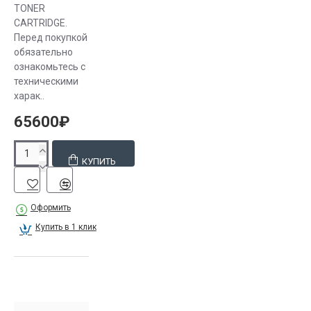
в
TONER
основном
CARTRIDGE.
китайскими,
Перед покупкой
имеющими
обязательно
ознакомьтесь с
лицензию
техническими
от
харак..
производителя
65600₽
и
отличаются
совместимостью
КУПИТЬ
с
оригинальной
продукцией,
Оформить
хорошим
Купить в 1 клик
качеством
и низкой
стоимостью;
Оригинальные