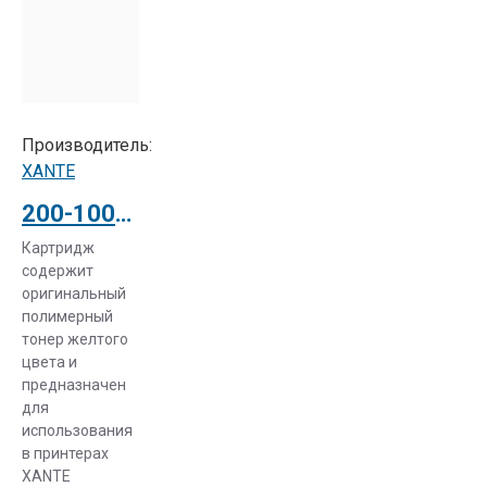
–
изготавливаются
компаниями,
выпускающими
принтеры
и
Производитель:
многофункциональные
XANTE
устройства.
200-100224 Картридж Xante Ilumina 502 YELLOW TONER CARTRIDGE (О)
Они
отвечают
Картридж
содержит
за
оригинальный
идеальное
полимерный
качество
тонер желтого
печати и
цвета и
гарантируют
предназначен
для
длительный
использования
срок
в принтерах
службы.
XANTE