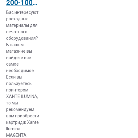
200-100223 Картридж Xante Ilumina 502 MAGENTA TONER CARTRIDGE (О)
Вас интересуют
В нашем
расходные
каталоге
материалы для
представлены
печатного
два вида
оборудования?
В нашем
производства
магазине вы
тонеров,
найдете все
которые
самое
условно можно
необходимое.
разделить на
Если вы
пользуетесь
совместимые и
принтером
оригинальные:
XANTE ILUMINA,
то мы
Совместимые
рекомендуем
-
вам приобрести
производятся
картридж Xante
Ilumina
компаниями,
MAGENTA