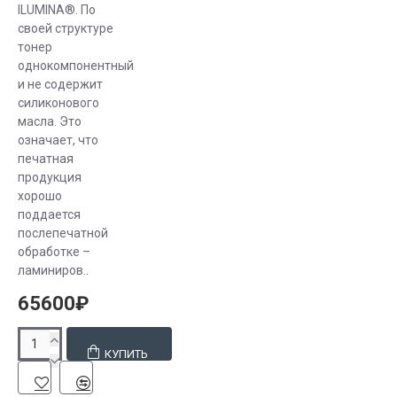
ILUMINA®. По
своей структуре
В нашем
тонер
магазине вы
однокомпонентный
найдете
и не содержит
большой выбор
силиконового
«расходников»
масла. Это
означает, что
от известных
печатная
торговых
продукция
брендов по
хорошо
самой
поддается
доступной
послепечатной
обработке –
цене. У нас вы
ламиниров..
можете
выбрать и
65600₽
купить тонер с
учетом ваших
КУПИТЬ
пожеланий по
ресурсу и