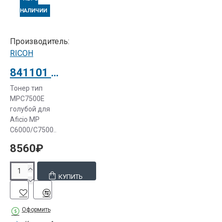
НАЛИЧИИ
Производитель:
RICOH
841101 Тонер тип MPC7500E голубой для Aficio MP C6000/C7500
Тонер тип
MPC7500E
голубой для
Aficio MP
C6000/C7500..
8560₽
КУПИТЬ
Оформить