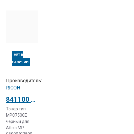
НЕТ В
НАЛИЧИИ
Производитель:
RICOH
841100 Тонер тип MPC7500E черный для Ricoh Aficio MP C6000/C7500
Тонер тип
MPC7500E
черный для
Aficio MP