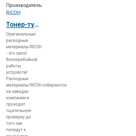
Производитель:
RICOH
Тонер-туба Ricoh тип 2220D/2320D/MP 3353 (842042)
Оригинальные
расходные
материалы RICOH
- это залог
бесперебойной
работы
устройств!
Расходные
материалы RICOH собираются
на заводах
компании и
проходят
тщательную
проверку до
того как
попадут к