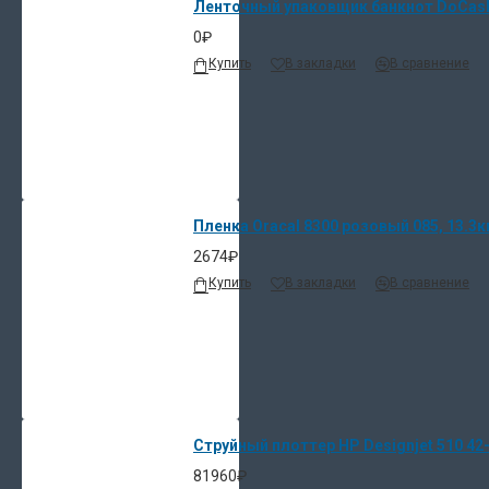
Ленточный упаковщик банкнот DoCash 
0₽
Купить
В закладки
В сравнение
Пленка Oracal 8300 розовый 085, 13.3к
2674₽
Купить
В закладки
В сравнение
Струйный плоттер HP Designjet 510 42-i
81960₽