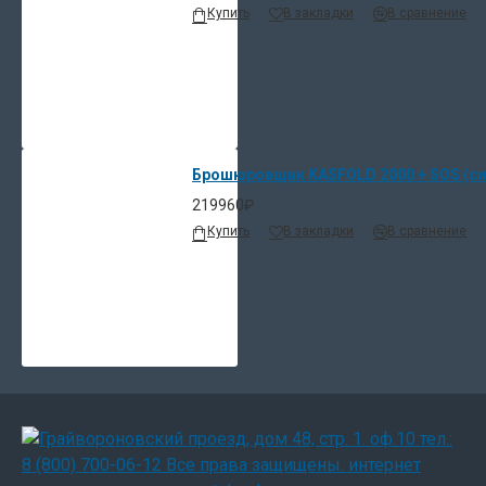
Купить
В закладки
В сравнение
Брошюровщик KASFOLD 2000 + SOS (си
219960₽
Купить
В закладки
В сравнение